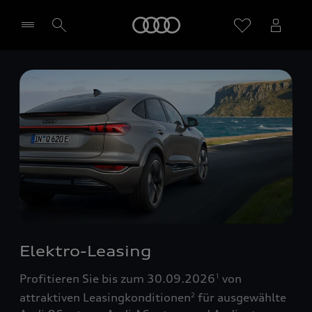
Startseite
Händler wählen
Elektro-Leasing
Profitieren Sie bis zum 30.09.2026
von
1
attraktiven Leasingkonditionen
für ausgewählte
2