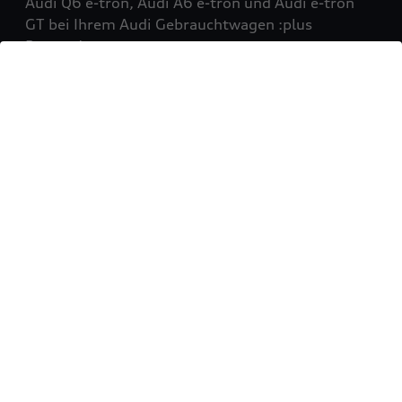
Audi Q6 e-tron, Audi A6 e-tron und Audi e-tron
GT bei Ihrem Audi Gebrauchtwagen :plus
Partner!
Mehr erfahren
Sie möchten Ihr Fahrzeug
verkaufen?