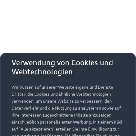
Erhalten Sie kostenfrei eine online
Fahrzeugbewertung und besprechen Sie alles
weitere mit Ihrem ausgewählten Audi Partner.
Jetzt kostenlos bewerten
Zurück nach oben
Verwendung von Cookies und
Webtechnologien
Modelle
Wir nutzen auf unserer Website eigene und Dienste
Kaufen & leasen
Alle Modelle
Dritter, die Cookies und ähnliche Webtechnologien
verwenden, um unsere Website zu verbessern, den
Modelle vergleichen
Service & Zubehör
Neuwagensuche
Datenverkehr und die Nutzung zu analysieren sowie auf
Elektromodelle
Ihre Interessen zugeschnittene Inhalte anzuzeigen,
Gebrauchtwagensuche
einschließlich personalisierter Werbung. Mit einem Klick
Support
Saisonale Angebote
Plug-in-Hybride
auf "Alle akzeptieren" erteilen Sie Ihre Einwilligung zur
Gebrauchtwagen
Verwendung aller Dienste. Sie können Ihre Einwilligung