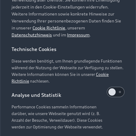
Audi Services
Über Audi
Kundenservice
jederzeit in den Cookie-Einstellungen widerrufen.
Finanzierung
Garantie
Weitere Informationen sowie konkrete Hinweise zur
Händlersuche
Aktionen & Angebote
Verwendung Ihrer personenbezogenen Daten finden Sie
Unternehmen
Audi digital services
in unserer
Cookie Richtlinie
, unserem
Audi Code
Geschäftskunden
Datenschutzhinweis
und im
Impressum
.
Karriere
myAudi
Häufige Fragen (FAQ)
Investor Relations
Technische Cookies
© 2026 AUDI AG. Alle Rechte vorbehalten
Audi Online Beratung
Presse & Media Center
Diese werden benötigt, um Ihnen grundlegende Funktionen
Impressum
Rechtliches
Hinweisgebersystem
Online-Terminvereinbarung
während der Nutzung der Webseite zur Verfügung zu stellen.
Datenschutz
Datenschutzinformation
Cookie-Einstellungen
Weitere Informationen können Sie in unserer
Cookie
Servicekontakt
Cookie-Richtlinie
Barrierefreiheit
Richtlinie
nachlesen.
Audi erleben
Digital Services Act
EU Data Act
Bordbuch & Bedienungsanleitungen
Analyse und Statistik
Newsletter
Verträge kündigen
Performance Cookies sammeln Informationen
Hinweis: Die aktuelle Darstellung und Anordnung der
darüber, wie unsere Webseite genutzt wird (z. B.
Vertrag widerrufen
Embleme am Fahrzeug bei allen Abbildungen auf dieser
Anzahl der Besuche, Verweildauer). Diese Cookies
Webseite kann abweichen.
werden zur Optimierung der Webseite verwendet.