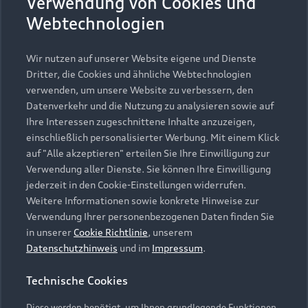
Verwendung von Cookies und
Gebrauchtwagensuche
Support
Saisonale Angebote
Webtechnologien
Plug-in-Hybride
Gebrauchtwagen
Audi Services
Über Audi
Kundenservice
Wir nutzen auf unserer Website eigene und Dienste
Finanzierung
Garantie
Dritter, die Cookies und ähnliche Webtechnologien
Händlersuche
Aktionen & Angebote
verwenden, um unsere Website zu verbessern, den
Unternehmen
Audi digital services
Datenverkehr und die Nutzung zu analysieren sowie auf
Audi Code
Geschäftskunden
Ihre Interessen zugeschnittene Inhalte anzuzeigen,
Karriere
myAudi
einschließlich personalisierter Werbung. Mit einem Klick
Häufige Fragen (FAQ)
Investor Relations
auf "Alle akzeptieren" erteilen Sie Ihre Einwilligung zur
© 2026 AUDI AG. Alle Rechte vorbehalten
Audi Online Beratung
Verwendung aller Dienste. Sie können Ihre Einwilligung
Presse & Media Center
jederzeit in den Cookie-Einstellungen widerrufen.
Impressum
Rechtliches
Hinweisgebersystem
Online-Terminvereinbarung
Weitere Informationen sowie konkrete Hinweise zur
Datenschutz
Datenschutzinformation
Cookie-Einstellungen
Verwendung Ihrer personenbezogenen Daten finden Sie
Servicekontakt
Cookie-Richtlinie
Barrierefreiheit
in unserer
Cookie Richtlinie
, unserem
Audi erleben
Digital Services Act
EU Data Act
Datenschutzhinweis
und im
Impressum
.
Bordbuch & Bedienungsanleitungen
Newsletter
Verträge kündigen
Technische Cookies
Hinweis: Die aktuelle Darstellung und Anordnung der
Vertrag widerrufen
Embleme am Fahrzeug bei allen Abbildungen auf dieser
Diese werden benötigt, um Ihnen grundlegende Funktionen