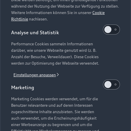
während der Nutzung der Webseite zur Verfügung zu stellen.
Webseite kann abweichen.
Weitere Informationen können Sie in unserer
Cookie
Richtlinie
nachlesen.
1
Ein Angebot der Audi Bank, Zweigniederlassung der
Analyse und Statistik
Volkswagen Bank GmbH, Gifhorner Straße 57, 38112
Braunschweig. Gültig für Privatkunden und gewerbliche
Performance Cookies sammeln Informationen
Einzelkunden. Bonität vorausgesetzt.
darüber, wie unsere Webseite genutzt wird (z. B.
Anzahl der Besuche, Verweildauer). Diese Cookies
2
Die Angaben zu Kraftstoffverbrauch, Stromverbrauch, CO₂-
werden zur Optimierung der Webseite verwendet.
Emissionen und elektrischer Reichweite wurden nach dem
gesetzlich vorgeschriebenen Messverfahren „Worldwide
Einstellungen anpassen
Harmonized Light Vehicles Test Procedure“ (WLTP) gemäß
Marketing
Verordnung (EG) 715/2007 ermittelt. Zusatzausstattungen
und Zubehör (Anbauteile, Reifenformat usw.) können
Marketing Cookies werden verwendet, um für die
relevante Fahrzeugparameter, wie z. B. Gewicht,
Benutzer relevantere und auf deren Interessen
Rollwiderstand und Aerodynamik verändern und neben
zugeschnittene Inhalte anzubieten. Sie werden
Witterungs- und Verkehrsbedingungen sowie dem
auch verwendet, um die Erscheinungshäufigkeit
individuellen Fahrverhalten den Kraftstoffverbrauch, den
einer Werbeanzeige zu begrenzen und um die
Stromverbrauch, die CO₂-Emissionen, die elektrische