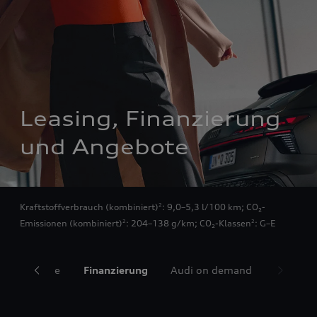
Leasing, Finanzierung 
und Angebote
Kraftstoffverbrauch (kombiniert)
: 9,0–5,3 l/100 km
;
CO₂-
2
Emissionen (kombiniert)
: 204–138 g/km
;
CO₂-Klassen
: G–E
2
2
re Fahrzeuge
Finanzierung
Audi on demand