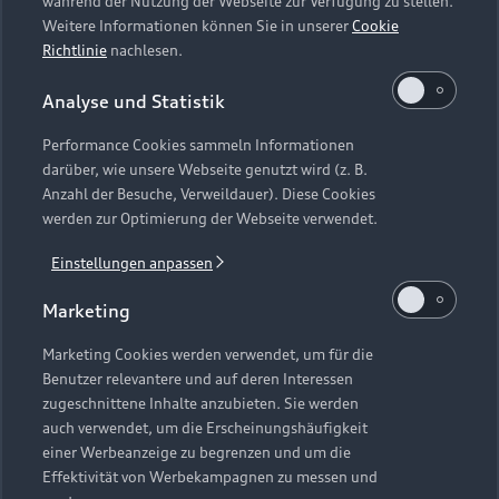
während der Nutzung der Webseite zur Verfügung zu stellen.
Weitere Informationen können Sie in unserer
Cookie
2
Gültigkeitsdauer: 3 Jahre ab Ausstellungsdatum für Käufe aus
Richtlinie
nachlesen.
den Kategorien Audi Original Teile, Audi Original Zubehör,
Audi Original Kompletträder, Audi collection, Wartung &
Analyse und Statistik
Inspektion sowie Reifenwechsel- und
Performance Cookies sammeln Informationen
Reifeneinlagerungsservices. Bei diesem Gutschein handelt es
darüber, wie unsere Webseite genutzt wird (z. B.
sich um einen Mehrzweckgutschein. Der Gutschein ist
Anzahl der Besuche, Verweildauer). Diese Cookies
ausschließlich für die genannten Kategorien einlösbar.
werden zur Optimierung der Webseite verwendet.
Ausgeschlossen sind insbesondere sonstige Werkstatt- und
Servicedienstleistungen (z. B. Hauptuntersuchung,
Einstellungen anpassen
Abgasuntersuchung oder Fahrzeugaufbereitung) sowie der
Marketing
Fahrzeugkauf. Der Gutschein kann in Höhe des darauf
angegebenen Betrags bei einem autorisierten Audi Händler-
Marketing Cookies werden verwendet, um für die
und Servicepartner vor Ort (nicht online) eingelöst werden. Für
Benutzer relevantere und auf deren Interessen
den Fall, dass Sie Ihren Gutschein bei einem Audi Partner im
zugeschnittene Inhalte anzubieten. Sie werden
Ausland einlösen möchten, bitten wir Sie um entsprechende
auch verwendet, um die Erscheinungshäufigkeit
Kontaktaufnahme.
einer Werbeanzeige zu begrenzen und um die
Effektivität von Werbekampagnen zu messen und
3
Junge Gebrauchtwagen sind ehemalige Audi Mietfahrzeuge