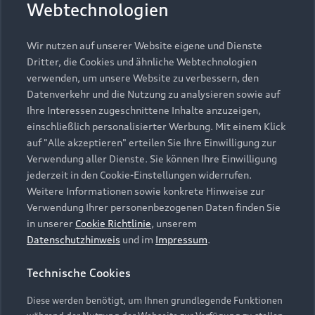
Webtechnologien
Hinweis: Die aktuelle Darstellung und Anordnung der
Vertrag widerrufen
Embleme am Fahrzeug bei allen Abbildungen auf dieser
Wir nutzen auf unserer Website eigene und Dienste
Webseite kann abweichen.
Dritter, die Cookies und ähnliche Webtechnologien
verwenden, um unsere Website zu verbessern, den
Datenverkehr und die Nutzung zu analysieren sowie auf
1
Die Angaben zu Kraftstoffverbrauch, Stromverbrauch, CO₂-
Ihre Interessen zugeschnittene Inhalte anzuzeigen,
Emissionen und elektrischer Reichweite wurden nach dem
einschließlich personalisierter Werbung. Mit einem Klick
gesetzlich vorgeschriebenen Messverfahren „Worldwide
auf "Alle akzeptieren" erteilen Sie Ihre Einwilligung zur
Harmonized Light Vehicles Test Procedure“ (WLTP) gemäß
Verwendung aller Dienste. Sie können Ihre Einwilligung
Verordnung (EG) 715/2007 ermittelt. Zusatzausstattungen
jederzeit in den Cookie-Einstellungen widerrufen.
und Zubehör (Anbauteile, Reifenformat usw.) können
Weitere Informationen sowie konkrete Hinweise zur
relevante Fahrzeugparameter, wie z. B. Gewicht,
Verwendung Ihrer personenbezogenen Daten finden Sie
Rollwiderstand und Aerodynamik verändern und neben
in unserer
Cookie Richtlinie
, unserem
Witterungs- und Verkehrsbedingungen sowie dem
Datenschutzhinweis
und im
Impressum
.
individuellen Fahrverhalten den Kraftstoffverbrauch, den
Stromverbrauch, die CO₂-Emissionen, die elektrische
Technische Cookies
Reichweite und die Fahrleistungswerte eines Fahrzeugs
beeinflussen. Weitere Informationen zu WLTP finden Sie unter
Diese werden benötigt, um Ihnen grundlegende Funktionen
www.audi.de/wltp
.