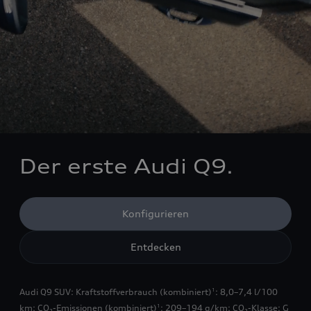
Der erste Audi Q9.
Konfigurieren
Entdecken
Audi Q9 SUV: Kraftstoffverbrauch (kombiniert)
: 8,0–7,4 l/100
1
km; CO₂-Emissionen (kombiniert)
: 209–194 g/km; CO₂-Klasse: G
1