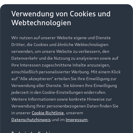
Kundenservice
Finanzierung
Garantie
Verwendung von Cookies und
Händlersuche
Aktionen & Angebote
Unternehmen
Webtechnologien
Audi digital services
Audi Code
Geschäftskunden
Karriere
myAudi
Wir nutzen auf unserer Website eigene und Dienste
Häufige Fragen (FAQ)
Investor Relations
Dritter, die Cookies und ähnliche Webtechnologien
© 2026 AUDI AG. Alle Rechte vorbehalten
Audi Online Beratung
verwenden, um unsere Website zu verbessern, den
Presse & Media Center
Datenverkehr und die Nutzung zu analysieren sowie auf
Impressum
Rechtliches
Hinweisgebersystem
Online-Terminvereinbarung
Ihre Interessen zugeschnittene Inhalte anzuzeigen,
Datenschutz
Datenschutzinformation
Cookie-Einstellungen
einschließlich personalisierter Werbung. Mit einem Klick
Servicekontakt
Cookie-Richtlinie
Barrierefreiheit
Audi erleben
auf "Alle akzeptieren" erteilen Sie Ihre Einwilligung zur
Digital Services Act
EU Data Act
Bordbuch & Bedienungsanleitungen
Verwendung aller Dienste. Sie können Ihre Einwilligung
Newsletter
jederzeit in den Cookie-Einstellungen widerrufen.
Verträge kündigen
Weitere Informationen sowie konkrete Hinweise zur
Hinweis: Die aktuelle Darstellung und Anordnung der
Verwendung Ihrer personenbezogenen Daten finden Sie
Vertrag widerrufen
Embleme am Fahrzeug bei allen Abbildungen auf dieser
in unserer
Cookie Richtlinie
, unserem
Webseite kann abweichen.
Datenschutzhinweis
und im
Impressum
.