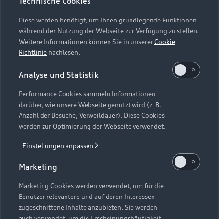
Technische Cookies
1
Audi Q8 e-tron: {eec_placeholder_q8etron}.
Diese werden benötigt, um Ihnen grundlegende Funktionen
2
Unter bilanzieller CO₂-Neutralität versteht Audi einen Zustand,
während der Nutzung der Webseite zur Verfügung zu stellen.
bei dem nach Ausschöpfung anderer in Betracht kommender
Weitere Informationen können Sie in unserer
Cookie
Reduktionsmaßnahmen in Bezug auf verursachte CO₂-
Richtlinie
nachlesen.
Emissionen durch die Produkte oder Tätigkeiten von Audi
weiterhin vorhandene und/oder im Rahmen der Lieferkette,
Analyse und Statistik
Herstellung und des Recyclings der Audi Fahrzeuge aktuell
Performance Cookies sammeln Informationen
nicht vermeidbare CO₂-Emissionen durch freiwillige und
darüber, wie unsere Webseite genutzt wird (z. B.
weltweit durchgeführte Kompensationsprojekte zumindest
Anzahl der Besuche, Verweildauer). Diese Cookies
mengenmäßig ausgeglichen werden. Während der
werden zur Optimierung der Webseite verwendet.
Nutzungsphase eines Fahrzeugs, das bedeutet ab Übergabe
eines Fahrzeugs an Kund_innen, anfallende CO₂-Emissionen
Einstellungen anpassen
werden hierbei nicht berücksichtigt.
Marketing
3
Die Angaben zu Kraftstoffverbrauch, Stromverbrauch, CO₂-
Marketing Cookies werden verwendet, um für die
Emissionen und elektrischer Reichweite wurden nach dem
Benutzer relevantere und auf deren Interessen
gesetzlich vorgeschriebenen Messverfahren „Worldwide
zugeschnittene Inhalte anzubieten. Sie werden
Harmonized Light Vehicles Test Procedure“ (WLTP) gemäß
auch verwendet, um die Erscheinungshäufigkeit