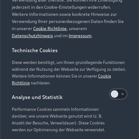
Audi Services
Über Audi
Kundenservice
jederzeit in den Cookie-Einstellungen widerrufen.
Finanzierung
Garantie
Weitere Informationen sowie konkrete Hinweise zur
Händlersuche
Aktionen & Angebote
Verwendung Ihrer personenbezogenen Daten finden Sie
Unternehmen
Audi digital services
in unserer
Cookie Richtlinie
, unserem
Audi Code
Geschäftskunden
Datenschutzhinweis
und im
Impressum
.
Karriere
myAudi
Häufige Fragen (FAQ)
Investor Relations
Technische Cookies
© 2026 AUDI AG. Alle Rechte vorbehalten
Audi Online Beratung
Presse & Media Center
Diese werden benötigt, um Ihnen grundlegende Funktionen
Impressum
Rechtliches
Hinweisgebersystem
Online-Terminvereinbarung
während der Nutzung der Webseite zur Verfügung zu stellen.
Datenschutz
Datenschutzinformation
Cookie-Einstellungen
Weitere Informationen können Sie in unserer
Cookie
Servicekontakt
Cookie-Richtlinie
Barrierefreiheit
Richtlinie
nachlesen.
Audi erleben
Digital Services Act
EU Data Act
Bordbuch & Bedienungsanleitungen
Analyse und Statistik
Newsletter
Verträge kündigen
Performance Cookies sammeln Informationen
Hinweis: Die aktuelle Darstellung und Anordnung der
darüber, wie unsere Webseite genutzt wird (z. B.
Vertrag widerrufen
Embleme am Fahrzeug bei allen Abbildungen auf dieser
Anzahl der Besuche, Verweildauer). Diese Cookies
Webseite kann abweichen.
werden zur Optimierung der Webseite verwendet.