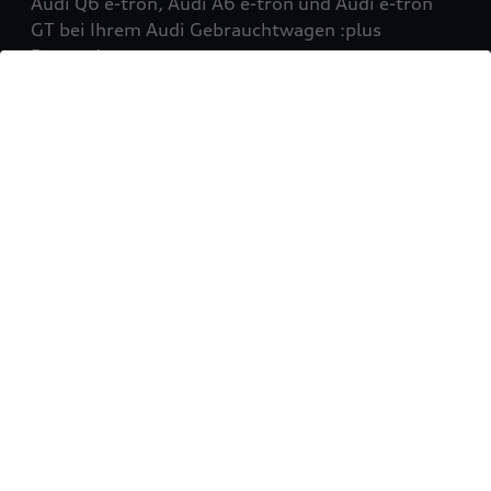
Audi Q6 e-tron, Audi A6 e-tron und Audi e-tron
GT bei Ihrem Audi Gebrauchtwagen :plus
Partner!
Mehr erfahren
Sie möchten Ihr Fahrzeug
verkaufen?