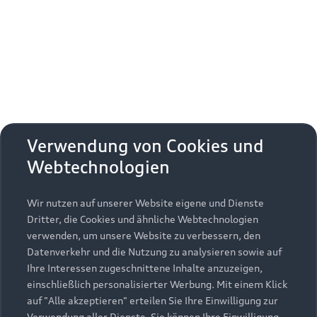
Erhalten Sie kostenfrei eine online
Fahrzeugbewertung und besprechen Sie alles
weitere mit Ihrem ausgewählten Audi Partner.
Jetzt kostenlos bewerten
Zurück nach oben
Verwendung von Cookies und
Webtechnologien
Modelle
Wir nutzen auf unserer Website eigene und Dienste
Kaufen & leasen
Alle Modelle
Dritter, die Cookies und ähnliche Webtechnologien
verwenden, um unsere Website zu verbessern, den
Modelle vergleichen
Service & Zubehör
Neuwagensuche
Datenverkehr und die Nutzung zu analysieren sowie auf
Elektromodelle
Ihre Interessen zugeschnittene Inhalte anzuzeigen,
Gebrauchtwagensuche
einschließlich personalisierter Werbung. Mit einem Klick
Support
Saisonale Angebote
Plug-in-Hybride
auf "Alle akzeptieren" erteilen Sie Ihre Einwilligung zur
Gebrauchtwagen
Verwendung aller Dienste. Sie können Ihre Einwilligung