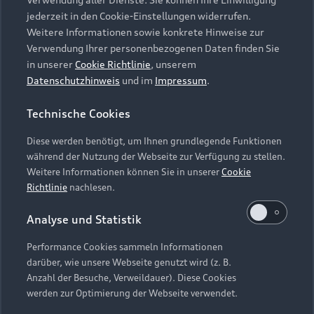
Audi Services
Über Audi
Kundenservice
jederzeit in den Cookie-Einstellungen widerrufen.
Finanzierung
Garantie
Weitere Informationen sowie konkrete Hinweise zur
Händlersuche
Aktionen & Angebote
Verwendung Ihrer personenbezogenen Daten finden Sie
Unternehmen
Audi digital services
in unserer
Cookie Richtlinie
, unserem
Audi Code
Geschäftskunden
Datenschutzhinweis
und im
Impressum
.
Karriere
myAudi
Häufige Fragen (FAQ)
Investor Relations
Technische Cookies
© 2026 AUDI AG. Alle Rechte vorbehalten
Audi Online Beratung
Presse & Media Center
Diese werden benötigt, um Ihnen grundlegende Funktionen
Impressum
Rechtliches
Hinweisgebersystem
Online-Terminvereinbarung
während der Nutzung der Webseite zur Verfügung zu stellen.
Datenschutz
Datenschutzinformation
Cookie-Einstellungen
Weitere Informationen können Sie in unserer
Cookie
Servicekontakt
Cookie-Richtlinie
Barrierefreiheit
Richtlinie
nachlesen.
Audi erleben
Digital Services Act
EU Data Act
Bordbuch & Bedienungsanleitungen
Analyse und Statistik
Newsletter
Verträge kündigen
Performance Cookies sammeln Informationen
Hinweis: Die aktuelle Darstellung und Anordnung der
darüber, wie unsere Webseite genutzt wird (z. B.
Vertrag widerrufen
Embleme am Fahrzeug bei allen Abbildungen auf dieser
Anzahl der Besuche, Verweildauer). Diese Cookies
Webseite kann abweichen.
werden zur Optimierung der Webseite verwendet.