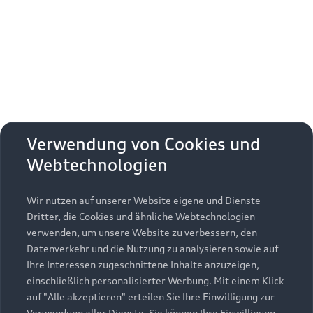
Erhalten Sie kostenfrei eine online
Fahrzeugbewertung und besprechen Sie alles
weitere mit Ihrem ausgewählten Audi Partner.
Jetzt kostenlos bewerten
Zurück nach oben
Verwendung von Cookies und
Webtechnologien
Modelle
Wir nutzen auf unserer Website eigene und Dienste
Kaufen & leasen
Alle Modelle
Dritter, die Cookies und ähnliche Webtechnologien
verwenden, um unsere Website zu verbessern, den
Modelle vergleichen
Service & Zubehör
Neuwagensuche
Datenverkehr und die Nutzung zu analysieren sowie auf
Elektromodelle
Ihre Interessen zugeschnittene Inhalte anzuzeigen,
Gebrauchtwagensuche
einschließlich personalisierter Werbung. Mit einem Klick
Support
Saisonale Angebote
Plug-in-Hybride
auf "Alle akzeptieren" erteilen Sie Ihre Einwilligung zur
Gebrauchtwagen
Verwendung aller Dienste. Sie können Ihre Einwilligung