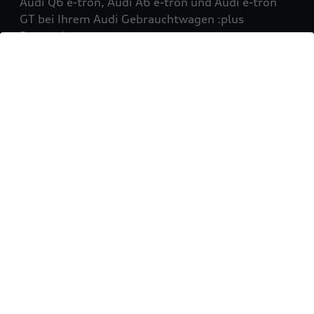
Audi Q6 e-tron, Audi A6 e-tron und Audi e-tron
GT bei Ihrem Audi Gebrauchtwagen :plus
Partner!
Mehr erfahren
Sie möchten Ihr Fahrzeug
verkaufen?