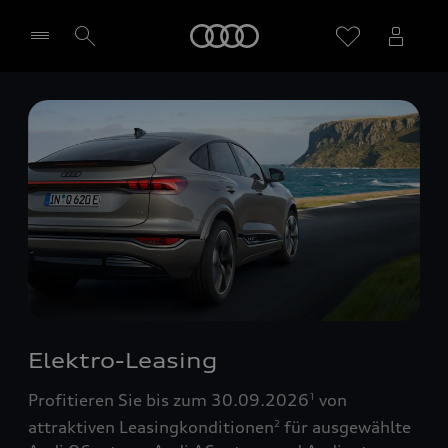
Startseite
Händler wählen
Elektro-Leasing
Profitieren Sie bis zum 30.09.2026
von
1
attraktiven Leasingkonditionen
für ausgewählte
2