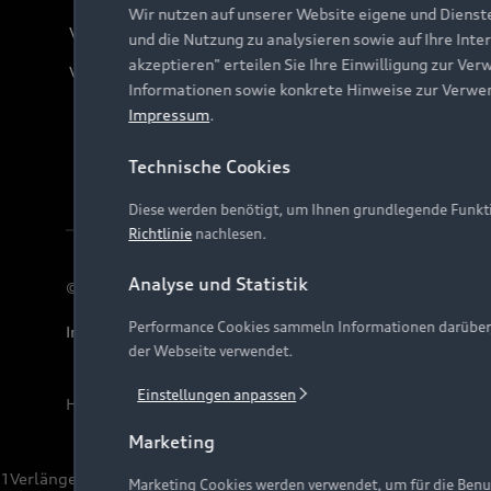
Wir nutzen auf unserer Website eigene und Dienst
Verträge kündigen
und die Nutzung zu analysieren sowie auf Ihre Inte
akzeptieren" erteilen Sie Ihre Einwilligung zur Ver
Vertrag widerrufen
Informationen sowie konkrete Hinweise zur Verwe
Impressum
.
Technische Cookies
Diese werden benötigt, um Ihnen grundlegende Funkti
Richtlinie
nachlesen.
Analyse und Statistik
© 2026 AUDI AG. Alle Rechte vorbehalten
Performance Cookies sammeln Informationen darüber, w
Impressum
Rechtliches
Hinweisgebersystem
Date
der Webseite verwendet.
Einstellungen anpassen
Hinweis: Die aktuelle Darstellung und Anordnung der 
Marketing
1
Verlängerung vorbehalten.
Marketing Cookies werden verwendet, um für die Benut