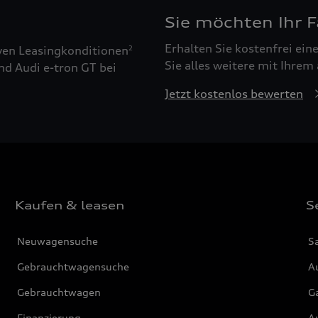
Sie möchten Ihr 
Erhalten Sie kostenfrei ei
ven Leasingkonditionen
2
Sie alles weitere mit Ihrem
nd Audi e-tron GT bei
Jetzt kostenlos bewerten
Kaufen & leasen
S
Neuwagensuche
S
Gebrauchtwagensuche
Au
Gebrauchtwagen
G
Finanzierung
Au