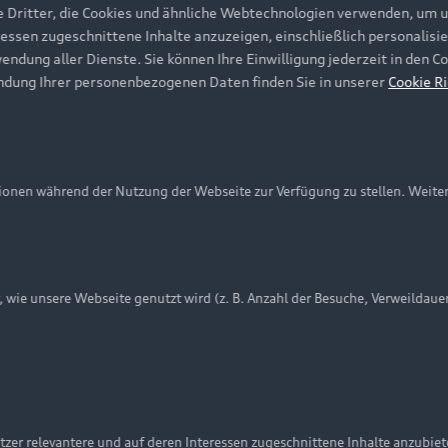
e Dritter, die Cookies und ähnliche Webtechnologien verwenden, um 
ressen zugeschnittene Inhalte anzuzeigen, einschließlich personalisie
wendung aller Dienste. Sie können Ihre Einwilligung jederzeit in den 
ndung Ihrer personenbezogenen Daten finden Sie in unserer
Cookie Ri
onen während der Nutzung der Webseite zur Verfügung zu stellen. Weite
ie unsere Webseite genutzt wird (z. B. Anzahl der Besuche, Verweildaue
nschutzinformation
Cookie-Einstellungen
Cookie-Richtlinie
Embleme am Fahrzeug bei allen Abbildungen auf dieser Webseit
zer relevantere und auf deren Interessen zugeschnittene Inhalte anzubie