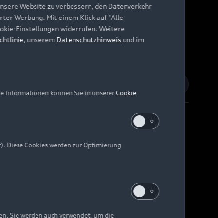
unsere Website zu verbessern, den Datenverkehr
rter Werbung. Mit einem Klick auf "Alle
Cookie-Einstellungen widerrufen. Weitere
chtlinie
, unserem
Datenschutzhinweis
und im
re Informationen können Sie in unserer
Cookie
r). Diese Cookies werden zur Optimierung
Barrierefreiheit
Digital Services Act
EU Data Act
e kann abweichen.
ten. Sie werden auch verwendet, um die