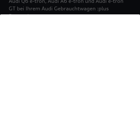
Audi Q6 e-tron, Audi A6 e-tron und Audi e-tron
GT bei Ihrem Audi Gebrauchtwagen :plus
Partner!
Mehr erfahren
Sie möchten Ihr Fahrzeug
verkaufen?