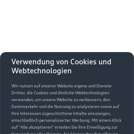
Erhalten Sie kostenfrei eine online
Fahrzeugbewertung und besprechen Sie alles
weitere mit Ihrem ausgewählten Audi Partner.
Jetzt kostenlos bewerten
Zurück nach oben
Verwendung von Cookies und
Webtechnologien
Modelle
Wir nutzen auf unserer Website eigene und Dienste
Kaufen & leasen
Alle Modelle
Dritter, die Cookies und ähnliche Webtechnologien
verwenden, um unsere Website zu verbessern, den
Modelle vergleichen
Service & Zubehör
Neuwagensuche
Datenverkehr und die Nutzung zu analysieren sowie auf
Elektromodelle
Ihre Interessen zugeschnittene Inhalte anzuzeigen,
Gebrauchtwagensuche
einschließlich personalisierter Werbung. Mit einem Klick
Support
Saisonale Angebote
Plug-in-Hybride
auf "Alle akzeptieren" erteilen Sie Ihre Einwilligung zur
Gebrauchtwagen
Verwendung aller Dienste. Sie können Ihre Einwilligung