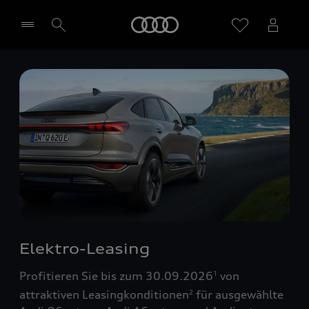
Startseite
Händler wählen
Elektro-Leasing
Profitieren Sie bis zum 30.09.2026
von
1
attraktiven Leasingkonditionen
für ausgewählte
2