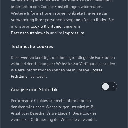
Audi Services
Über Audi
Kundenservice
jederzeit in den Cookie-Einstellungen widerrufen.
Finanzierung
Garantie
Weitere Informationen sowie konkrete Hinweise zur
Händlersuche
Aktionen & Angebote
Verwendung Ihrer personenbezogenen Daten finden Sie
Unternehmen
Audi digital services
in unserer
Cookie Richtlinie
, unserem
Audi Code
Geschäftskunden
Datenschutzhinweis
und im
Impressum
.
Karriere
myAudi
Häufige Fragen (FAQ)
Investor Relations
Technische Cookies
© 2026 AUDI AG. Alle Rechte vorbehalten
Audi Online Beratung
Presse & Media Center
Diese werden benötigt, um Ihnen grundlegende Funktionen
Impressum
Rechtliches
Hinweisgebersystem
Online-Terminvereinbarung
während der Nutzung der Webseite zur Verfügung zu stellen.
Datenschutz
Datenschutzinformation
Cookie-Einstellungen
Weitere Informationen können Sie in unserer
Cookie
Servicekontakt
Cookie-Richtlinie
Barrierefreiheit
Richtlinie
nachlesen.
Audi erleben
Digital Services Act
EU Data Act
Bordbuch & Bedienungsanleitungen
Analyse und Statistik
Newsletter
Verträge kündigen
Performance Cookies sammeln Informationen
Hinweis: Die aktuelle Darstellung und Anordnung der
darüber, wie unsere Webseite genutzt wird (z. B.
Vertrag widerrufen
Embleme am Fahrzeug bei allen Abbildungen auf dieser
Anzahl der Besuche, Verweildauer). Diese Cookies
Webseite kann abweichen.
werden zur Optimierung der Webseite verwendet.