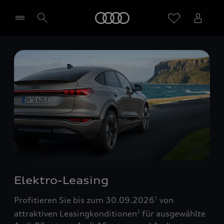
Startseite
Händler wählen
Elektro-Leasing
Profitieren Sie bis zum 30.09.2026
von
1
attraktiven Leasingkonditionen
für ausgewählte
2