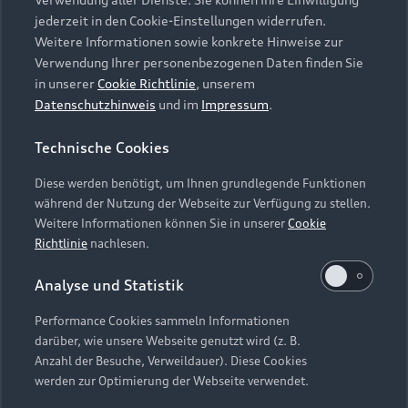
Audi Services
Über Audi
Kundenservice
jederzeit in den Cookie-Einstellungen widerrufen.
Finanzierung
Garantie
Weitere Informationen sowie konkrete Hinweise zur
Händlersuche
Aktionen & Angebote
Verwendung Ihrer personenbezogenen Daten finden Sie
Unternehmen
Audi digital services
in unserer
Cookie Richtlinie
, unserem
Audi Code
Geschäftskunden
Datenschutzhinweis
und im
Impressum
.
Karriere
myAudi
Häufige Fragen (FAQ)
Investor Relations
Technische Cookies
© 2026 AUDI AG. Alle Rechte vorbehalten
Audi Online Beratung
Presse & Media Center
Diese werden benötigt, um Ihnen grundlegende Funktionen
Impressum
Rechtliches
Hinweisgebersystem
Online-Terminvereinbarung
während der Nutzung der Webseite zur Verfügung zu stellen.
Datenschutz
Datenschutzinformation
Cookie-Einstellungen
Weitere Informationen können Sie in unserer
Cookie
Servicekontakt
Cookie-Richtlinie
Barrierefreiheit
Richtlinie
nachlesen.
Audi erleben
Digital Services Act
EU Data Act
Bordbuch & Bedienungsanleitungen
Analyse und Statistik
Newsletter
Verträge kündigen
Performance Cookies sammeln Informationen
Hinweis: Die aktuelle Darstellung und Anordnung der
darüber, wie unsere Webseite genutzt wird (z. B.
Vertrag widerrufen
Embleme am Fahrzeug bei allen Abbildungen auf dieser
Anzahl der Besuche, Verweildauer). Diese Cookies
Webseite kann abweichen.
werden zur Optimierung der Webseite verwendet.