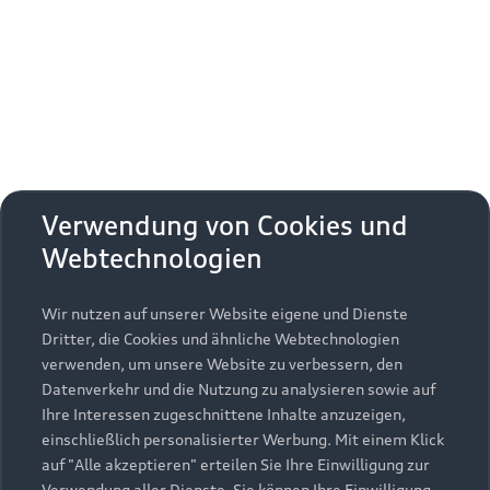
Erhalten Sie kostenfrei eine online
Fahrzeugbewertung und besprechen Sie alles
weitere mit Ihrem ausgewählten Audi Partner.
Jetzt kostenlos bewerten
Zurück nach oben
Verwendung von Cookies und
Webtechnologien
Modelle
Wir nutzen auf unserer Website eigene und Dienste
Kaufen & leasen
Alle Modelle
Dritter, die Cookies und ähnliche Webtechnologien
verwenden, um unsere Website zu verbessern, den
Modelle vergleichen
Service & Zubehör
Neuwagensuche
Datenverkehr und die Nutzung zu analysieren sowie auf
Elektromodelle
Ihre Interessen zugeschnittene Inhalte anzuzeigen,
Gebrauchtwagensuche
einschließlich personalisierter Werbung. Mit einem Klick
Support
Saisonale Angebote
Plug-in-Hybride
auf "Alle akzeptieren" erteilen Sie Ihre Einwilligung zur
Gebrauchtwagen
Verwendung aller Dienste. Sie können Ihre Einwilligung