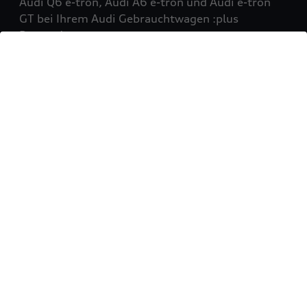
Audi Q6 e-tron, Audi A6 e-tron und Audi e-tron
GT bei Ihrem Audi Gebrauchtwagen :plus
Partner!
Mehr erfahren
Sie möchten Ihr Fahrzeug
verkaufen?