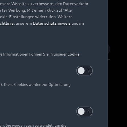
unsere Website zu verbessern, den Datenverkehr
rter Werbung. Mit einem Klick auf "Alle
Cookie-Einstellungen widerrufen. Weitere
chtlinie
, unserem
Datenschutzhinweis
und im
re Informationen können Sie in unserer
Cookie
r). Diese Cookies werden zur Optimierung
Barrierefreiheit
Digital Services Act
EU Data Act
e kann abweichen.
ten. Sie werden auch verwendet, um die