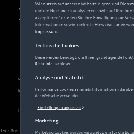
Wir nutzen auf unserer Website eigene und Dienst
Verträge kündigen
und die Nutzung zu analysieren sowie auf Ihre Inte
akzeptieren" erteilen Sie Ihre Einwilligung zur Ver
Vertrag widerrufen
Informationen sowie konkrete Hinweise zur Verwe
Impressum
.
Technische Cookies
Diese werden benötigt, um Ihnen grundlegende Funkti
Richtlinie
nachlesen.
Analyse und Statistik
© 2026 AUDI AG. Alle Rechte vorbehalten
Performance Cookies sammeln Informationen darüber, w
Impressum
Rechtliches
Hinweisgebersystem
Date
der Webseite verwendet.
Einstellungen anpassen
Hinweis: Die aktuelle Darstellung und Anordnung der 
Marketing
1
Verlängerung vorbehalten.
Marketing Cookies werden verwendet, um für die Benut