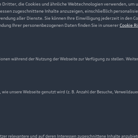
e Dritter, die Cookies und ähnliche Webtechnologien verwenden, um 
ressen zugeschnittene Inhalte anzuzeigen, einschließlich personalisie
wendung aller Dienste. Sie können Ihre Einwilligung jederzeit in den 
ndung Ihrer personenbezogenen Daten finden Sie in unserer
Cookie Ri
onen während der Nutzung der Webseite zur Verfügung zu stellen. Weite
ie unsere Webseite genutzt wird (z. B. Anzahl der Besuche, Verweildaue
nschutzinformation
Cookie-Einstellungen
Cookie-Richtlinie
Embleme am Fahrzeug bei allen Abbildungen auf dieser Webseit
zer relevantere und auf deren Interessen zugeschnittene Inhalte anzubie