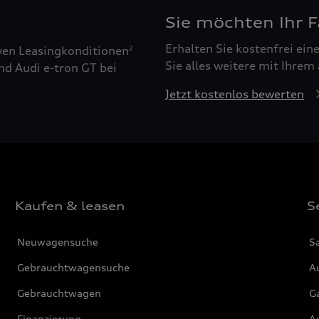
Sie möchten Ihr 
Erhalten Sie kostenfrei ei
ven Leasingkonditionen
2
Sie alles weitere mit Ihrem
nd Audi e-tron GT bei
Jetzt kostenlos bewerten
Kaufen & leasen
S
Neuwagensuche
S
Gebrauchtwagensuche
Au
Gebrauchtwagen
G
Finanzierung
Au