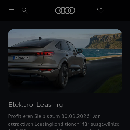
Startseite
Händler wählen
Elektro-Leasing
Profitieren Sie bis zum 30.09.2026
von
1
attraktiven Leasingkonditionen
für ausgewählte
2