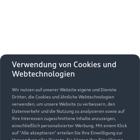
Erhalten Sie kostenfrei eine online
Fahrzeugbewertung und besprechen Sie alles
weitere mit Ihrem ausgewählten Audi Partner.
Jetzt kostenlos bewerten
Zurück nach oben
Verwendung von Cookies und
Webtechnologien
Modelle
Wir nutzen auf unserer Website eigene und Dienste
Kaufen & leasen
Alle Modelle
Dritter, die Cookies und ähnliche Webtechnologien
verwenden, um unsere Website zu verbessern, den
Modelle vergleichen
Service & Zubehör
Neuwagensuche
Datenverkehr und die Nutzung zu analysieren sowie auf
Elektromodelle
Ihre Interessen zugeschnittene Inhalte anzuzeigen,
Gebrauchtwagensuche
einschließlich personalisierter Werbung. Mit einem Klick
Support
Saisonale Angebote
Plug-in-Hybride
auf "Alle akzeptieren" erteilen Sie Ihre Einwilligung zur
Gebrauchtwagen
Verwendung aller Dienste. Sie können Ihre Einwilligung