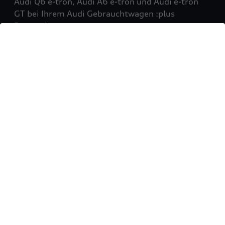
Audi Q6 e-tron, Audi A6 e-tron und Audi e-tron
GT bei Ihrem Audi Gebrauchtwagen :plus
Partner!
Mehr erfahren
Sie möchten Ihr Fahrzeug
verkaufen?