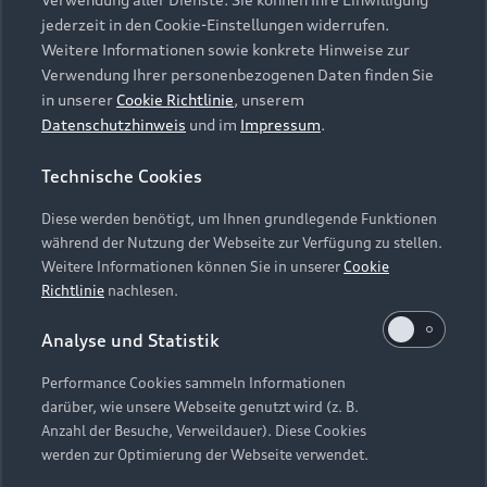
Audi Services
Über Audi
Kundenservice
jederzeit in den Cookie-Einstellungen widerrufen.
Finanzierung
Garantie
Weitere Informationen sowie konkrete Hinweise zur
Händlersuche
Aktionen & Angebote
Verwendung Ihrer personenbezogenen Daten finden Sie
Unternehmen
Audi digital services
in unserer
Cookie Richtlinie
, unserem
Audi Code
Geschäftskunden
Datenschutzhinweis
und im
Impressum
.
Karriere
myAudi
Häufige Fragen (FAQ)
Investor Relations
Technische Cookies
© 2026 AUDI AG. Alle Rechte vorbehalten
Audi Online Beratung
Presse & Media Center
Diese werden benötigt, um Ihnen grundlegende Funktionen
Impressum
Rechtliches
Hinweisgebersystem
Online-Terminvereinbarung
während der Nutzung der Webseite zur Verfügung zu stellen.
Datenschutz
Datenschutzinformation
Cookie-Einstellungen
Weitere Informationen können Sie in unserer
Cookie
Servicekontakt
Cookie-Richtlinie
Barrierefreiheit
Richtlinie
nachlesen.
Audi erleben
Digital Services Act
EU Data Act
Bordbuch & Bedienungsanleitungen
Analyse und Statistik
Newsletter
Verträge kündigen
Performance Cookies sammeln Informationen
Hinweis: Die aktuelle Darstellung und Anordnung der
darüber, wie unsere Webseite genutzt wird (z. B.
Vertrag widerrufen
Embleme am Fahrzeug bei allen Abbildungen auf dieser
Anzahl der Besuche, Verweildauer). Diese Cookies
Webseite kann abweichen.
werden zur Optimierung der Webseite verwendet.