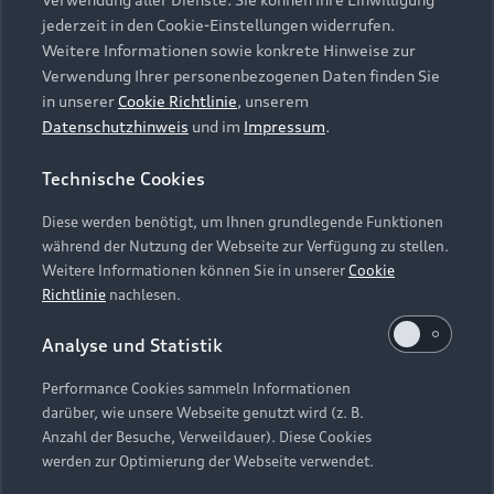
Audi Services
Über Audi
Kundenservice
jederzeit in den Cookie-Einstellungen widerrufen.
Finanzierung
Garantie
Weitere Informationen sowie konkrete Hinweise zur
Händlersuche
Aktionen & Angebote
Verwendung Ihrer personenbezogenen Daten finden Sie
Unternehmen
Audi digital services
in unserer
Cookie Richtlinie
, unserem
Audi Code
Geschäftskunden
Datenschutzhinweis
und im
Impressum
.
Karriere
myAudi
Häufige Fragen (FAQ)
Investor Relations
Technische Cookies
© 2026 AUDI AG. Alle Rechte vorbehalten
Audi Online Beratung
Presse & Media Center
Diese werden benötigt, um Ihnen grundlegende Funktionen
Impressum
Rechtliches
Hinweisgebersystem
Online-Terminvereinbarung
während der Nutzung der Webseite zur Verfügung zu stellen.
Datenschutz
Datenschutzinformation
Cookie-Einstellungen
Weitere Informationen können Sie in unserer
Cookie
Servicekontakt
Cookie-Richtlinie
Barrierefreiheit
Richtlinie
nachlesen.
Audi erleben
Digital Services Act
EU Data Act
Bordbuch & Bedienungsanleitungen
Analyse und Statistik
Newsletter
Verträge kündigen
Performance Cookies sammeln Informationen
Hinweis: Die aktuelle Darstellung und Anordnung der
darüber, wie unsere Webseite genutzt wird (z. B.
Vertrag widerrufen
Embleme am Fahrzeug bei allen Abbildungen auf dieser
Anzahl der Besuche, Verweildauer). Diese Cookies
Webseite kann abweichen.
werden zur Optimierung der Webseite verwendet.