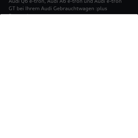
Audi Q6 e-tron, Audi A6 e-tron und Audi e-tron
GT bei Ihrem Audi Gebrauchtwagen :plus
Partner!
Mehr erfahren
Sie möchten Ihr Fahrzeug
verkaufen?