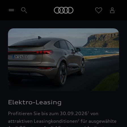
Startseite
Händler wählen
Elektro-Leasing
Profitieren Sie bis zum 30.09.2026
von
1
attraktiven Leasingkonditionen
für ausgewählte
2