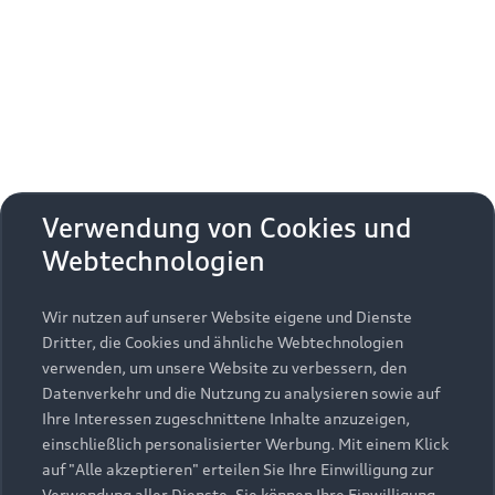
Erhalten Sie kostenfrei eine online
Fahrzeugbewertung und besprechen Sie alles
weitere mit Ihrem ausgewählten Audi Partner.
Jetzt kostenlos bewerten
Zurück nach oben
Verwendung von Cookies und
Webtechnologien
Modelle
Wir nutzen auf unserer Website eigene und Dienste
Kaufen & leasen
Alle Modelle
Dritter, die Cookies und ähnliche Webtechnologien
verwenden, um unsere Website zu verbessern, den
Modelle vergleichen
Service & Zubehör
Neuwagensuche
Datenverkehr und die Nutzung zu analysieren sowie auf
Elektromodelle
Ihre Interessen zugeschnittene Inhalte anzuzeigen,
Gebrauchtwagensuche
einschließlich personalisierter Werbung. Mit einem Klick
Support
Saisonale Angebote
Plug-in-Hybride
auf "Alle akzeptieren" erteilen Sie Ihre Einwilligung zur
Gebrauchtwagen
Verwendung aller Dienste. Sie können Ihre Einwilligung