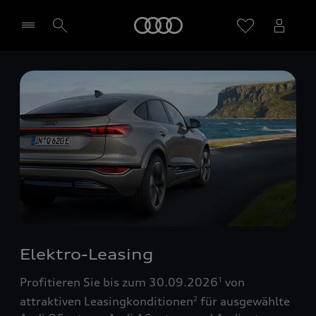
Startseite
Händler wählen
Elektro-Leasing
Profitieren Sie bis zum 30.09.2026
von
1
attraktiven Leasingkonditionen
für ausgewählte
2