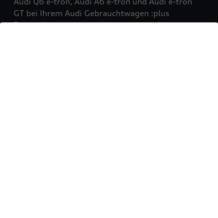
Audi Q6 e-tron, Audi A6 e-tron und Audi e-tron
GT bei Ihrem Audi Gebrauchtwagen :plus
Partner!
Mehr erfahren
Sie möchten Ihr Fahrzeug
verkaufen?