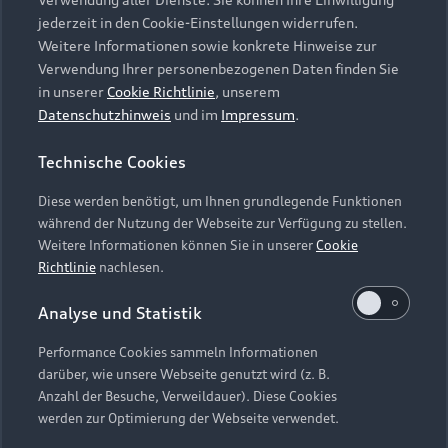
Audi Services
Über Audi
Kundenservice
jederzeit in den Cookie-Einstellungen widerrufen.
Finanzierung
Garantie
Weitere Informationen sowie konkrete Hinweise zur
Händlersuche
Aktionen & Angebote
Verwendung Ihrer personenbezogenen Daten finden Sie
Unternehmen
Audi digital services
in unserer
Cookie Richtlinie
, unserem
Audi Code
Geschäftskunden
Datenschutzhinweis
und im
Impressum
.
Karriere
myAudi
Häufige Fragen (FAQ)
Investor Relations
Technische Cookies
© 2026 AUDI AG. Alle Rechte vorbehalten
Audi Online Beratung
Presse & Media Center
Diese werden benötigt, um Ihnen grundlegende Funktionen
Impressum
Rechtliches
Hinweisgebersystem
Online-Terminvereinbarung
während der Nutzung der Webseite zur Verfügung zu stellen.
Datenschutz
Datenschutzinformation
Cookie-Einstellungen
Weitere Informationen können Sie in unserer
Cookie
Servicekontakt
Cookie-Richtlinie
Barrierefreiheit
Richtlinie
nachlesen.
Audi erleben
Digital Services Act
EU Data Act
Bordbuch & Bedienungsanleitungen
Analyse und Statistik
Newsletter
Verträge kündigen
Performance Cookies sammeln Informationen
Hinweis: Die aktuelle Darstellung und Anordnung der
darüber, wie unsere Webseite genutzt wird (z. B.
Vertrag widerrufen
Embleme am Fahrzeug bei allen Abbildungen auf dieser
Anzahl der Besuche, Verweildauer). Diese Cookies
Webseite kann abweichen.
werden zur Optimierung der Webseite verwendet.