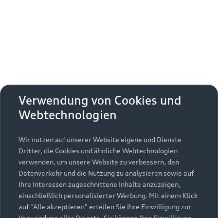
Erhalten Sie kostenfrei eine online
Fahrzeugbewertung und besprechen Sie alles
weitere mit Ihrem ausgewählten Audi Partner.
Jetzt kostenlos bewerten
Zurück nach oben
Verwendung von Cookies und
Webtechnologien
Modelle
Wir nutzen auf unserer Website eigene und Dienste
Kaufen & leasen
Alle Modelle
Dritter, die Cookies und ähnliche Webtechnologien
verwenden, um unsere Website zu verbessern, den
Modelle vergleichen
Service & Zubehör
Neuwagensuche
Datenverkehr und die Nutzung zu analysieren sowie auf
Elektromodelle
Ihre Interessen zugeschnittene Inhalte anzuzeigen,
Gebrauchtwagensuche
einschließlich personalisierter Werbung. Mit einem Klick
Support
Saisonale Angebote
Plug-in-Hybride
auf "Alle akzeptieren" erteilen Sie Ihre Einwilligung zur
Gebrauchtwagen
Verwendung aller Dienste. Sie können Ihre Einwilligung