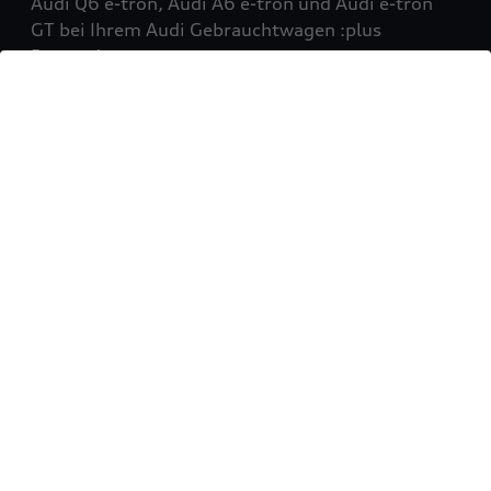
Audi Q6 e-tron, Audi A6 e-tron und Audi e-tron
GT bei Ihrem Audi Gebrauchtwagen :plus
Partner!
Mehr erfahren
Sie möchten Ihr Fahrzeug
verkaufen?