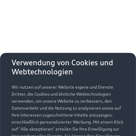
Erhalten Sie kostenfrei eine online
Fahrzeugbewertung und besprechen Sie alles
weitere mit Ihrem ausgewählten Audi Partner.
Jetzt kostenlos bewerten
Zurück nach oben
Verwendung von Cookies und
Webtechnologien
Modelle
Wir nutzen auf unserer Website eigene und Dienste
Kaufen & leasen
Alle Modelle
Dritter, die Cookies und ähnliche Webtechnologien
verwenden, um unsere Website zu verbessern, den
Modelle vergleichen
Service & Zubehör
Neuwagensuche
Datenverkehr und die Nutzung zu analysieren sowie auf
Elektromodelle
Ihre Interessen zugeschnittene Inhalte anzuzeigen,
Gebrauchtwagensuche
einschließlich personalisierter Werbung. Mit einem Klick
Support
Saisonale Angebote
Plug-in-Hybride
auf "Alle akzeptieren" erteilen Sie Ihre Einwilligung zur
Gebrauchtwagen
Verwendung aller Dienste. Sie können Ihre Einwilligung