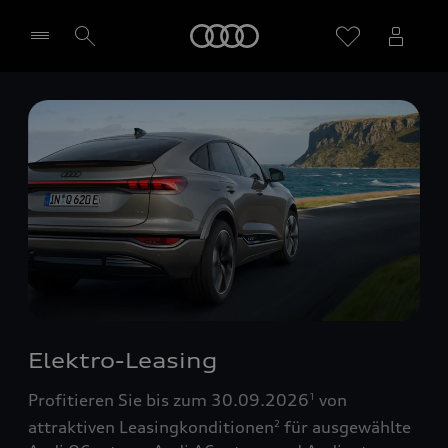
Startseite
Händler wählen
Elektro-Leasing
Profitieren Sie bis zum 30.09.2026
von
1
attraktiven Leasingkonditionen
für ausgewählte
2