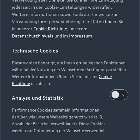
Audi Services
Über Audi
Kundenservice
jederzeit in den Cookie-Einstellungen widerrufen.
Finanzierung
Garantie
Weitere Informationen sowie konkrete Hinweise zur
Händlersuche
Aktionen & Angebote
Verwendung Ihrer personenbezogenen Daten finden Sie
Unternehmen
Audi digital services
in unserer
Cookie Richtlinie
, unserem
Audi Code
Geschäftskunden
Datenschutzhinweis
und im
Impressum
.
Karriere
myAudi
Häufige Fragen (FAQ)
Investor Relations
Technische Cookies
© 2026 AUDI AG. Alle Rechte vorbehalten
Audi Online Beratung
Presse & Media Center
Diese werden benötigt, um Ihnen grundlegende Funktionen
Impressum
Rechtliches
Hinweisgebersystem
Online-Terminvereinbarung
während der Nutzung der Webseite zur Verfügung zu stellen.
Datenschutz
Datenschutzinformation
Cookie-Einstellungen
Weitere Informationen können Sie in unserer
Cookie
Servicekontakt
Cookie-Richtlinie
Barrierefreiheit
Richtlinie
nachlesen.
Audi erleben
Digital Services Act
EU Data Act
Bordbuch & Bedienungsanleitungen
Analyse und Statistik
Newsletter
Verträge kündigen
Performance Cookies sammeln Informationen
Hinweis: Die aktuelle Darstellung und Anordnung der
darüber, wie unsere Webseite genutzt wird (z. B.
Vertrag widerrufen
Embleme am Fahrzeug bei allen Abbildungen auf dieser
Anzahl der Besuche, Verweildauer). Diese Cookies
Webseite kann abweichen.
werden zur Optimierung der Webseite verwendet.