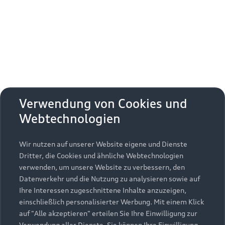
Erhalten Sie kostenfrei eine online
Fahrzeugbewertung und besprechen Sie alles
weitere mit Ihrem ausgewählten Audi Partner.
Jetzt kostenlos bewerten
Zurück nach oben
Verwendung von Cookies und
Webtechnologien
Modelle
Wir nutzen auf unserer Website eigene und Dienste
Kaufen & leasen
Alle Modelle
Dritter, die Cookies und ähnliche Webtechnologien
verwenden, um unsere Website zu verbessern, den
Modelle vergleichen
Service & Zubehör
Neuwagensuche
Datenverkehr und die Nutzung zu analysieren sowie auf
Elektromodelle
Ihre Interessen zugeschnittene Inhalte anzuzeigen,
Gebrauchtwagensuche
einschließlich personalisierter Werbung. Mit einem Klick
Support
Saisonale Angebote
Plug-in-Hybride
auf "Alle akzeptieren" erteilen Sie Ihre Einwilligung zur
Gebrauchtwagen
Verwendung aller Dienste. Sie können Ihre Einwilligung