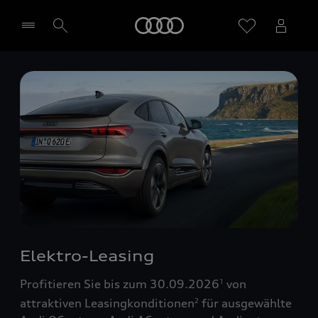
Startseite
Händler wählen
Elektro-Leasing
Profitieren Sie bis zum 30.09.2026
von
1
attraktiven Leasingkonditionen
für ausgewählte
2