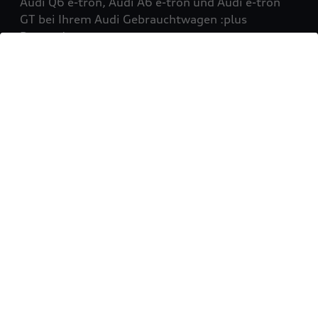
Audi Q6 e-tron, Audi A6 e-tron und Audi e-tron
GT bei Ihrem Audi Gebrauchtwagen :plus
Partner!
Mehr erfahren
Sie möchten Ihr Fahrzeug
verkaufen?