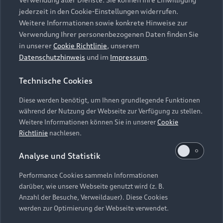
Audi Services
Über Audi
Kundenservice
jederzeit in den Cookie-Einstellungen widerrufen.
Finanzierung
Garantie
Weitere Informationen sowie konkrete Hinweise zur
Händlersuche
Aktionen & Angebote
Verwendung Ihrer personenbezogenen Daten finden Sie
Unternehmen
Audi digital services
in unserer
Cookie Richtlinie
, unserem
Audi Code
Geschäftskunden
Datenschutzhinweis
und im
Impressum
.
Karriere
myAudi
Häufige Fragen (FAQ)
Investor Relations
Technische Cookies
© 2026 AUDI AG. Alle Rechte vorbehalten
Audi Online Beratung
Presse & Media Center
Diese werden benötigt, um Ihnen grundlegende Funktionen
Impressum
Rechtliches
Hinweisgebersystem
Online-Terminvereinbarung
während der Nutzung der Webseite zur Verfügung zu stellen.
Datenschutz
Datenschutzinformation
Cookie-Einstellungen
Weitere Informationen können Sie in unserer
Cookie
Servicekontakt
Cookie-Richtlinie
Barrierefreiheit
Richtlinie
nachlesen.
Audi erleben
Digital Services Act
EU Data Act
Bordbuch & Bedienungsanleitungen
Analyse und Statistik
Newsletter
Verträge kündigen
Performance Cookies sammeln Informationen
Hinweis: Die aktuelle Darstellung und Anordnung der
darüber, wie unsere Webseite genutzt wird (z. B.
Vertrag widerrufen
Embleme am Fahrzeug bei allen Abbildungen auf dieser
Anzahl der Besuche, Verweildauer). Diese Cookies
Webseite kann abweichen.
werden zur Optimierung der Webseite verwendet.