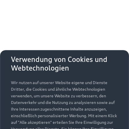
Erhalten Sie kostenfrei eine online
Fahrzeugbewertung und besprechen Sie alles
weitere mit Ihrem ausgewählten Audi Partner.
Jetzt kostenlos bewerten
Zurück nach oben
Verwendung von Cookies und
Webtechnologien
Modelle
Wir nutzen auf unserer Website eigene und Dienste
Kaufen & leasen
Alle Modelle
Dritter, die Cookies und ähnliche Webtechnologien
verwenden, um unsere Website zu verbessern, den
Modelle vergleichen
Service & Zubehör
Neuwagensuche
Datenverkehr und die Nutzung zu analysieren sowie auf
Elektromodelle
Ihre Interessen zugeschnittene Inhalte anzuzeigen,
Gebrauchtwagensuche
einschließlich personalisierter Werbung. Mit einem Klick
Support
Saisonale Angebote
Plug-in-Hybride
auf "Alle akzeptieren" erteilen Sie Ihre Einwilligung zur
Gebrauchtwagen
Verwendung aller Dienste. Sie können Ihre Einwilligung