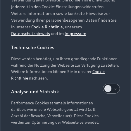
Audi Services
Über Audi
Kundenservice
jederzeit in den Cookie-Einstellungen widerrufen.
Finanzierung
Garantie
Weitere Informationen sowie konkrete Hinweise zur
Händlersuche
Aktionen & Angebote
Verwendung Ihrer personenbezogenen Daten finden Sie
Unternehmen
Audi digital services
in unserer
Cookie Richtlinie
, unserem
Audi Code
Geschäftskunden
Datenschutzhinweis
und im
Impressum
.
Karriere
myAudi
Häufige Fragen (FAQ)
Investor Relations
Technische Cookies
© 2026 AUDI AG. Alle Rechte vorbehalten
Audi Online Beratung
Presse & Media Center
Diese werden benötigt, um Ihnen grundlegende Funktionen
Impressum
Rechtliches
Hinweisgebersystem
Online-Terminvereinbarung
während der Nutzung der Webseite zur Verfügung zu stellen.
Datenschutz
Datenschutzinformation
Cookie-Einstellungen
Weitere Informationen können Sie in unserer
Cookie
Servicekontakt
Cookie-Richtlinie
Barrierefreiheit
Richtlinie
nachlesen.
Audi erleben
Digital Services Act
EU Data Act
Bordbuch & Bedienungsanleitungen
Analyse und Statistik
Newsletter
Verträge kündigen
Performance Cookies sammeln Informationen
Hinweis: Die aktuelle Darstellung und Anordnung der
darüber, wie unsere Webseite genutzt wird (z. B.
Vertrag widerrufen
Embleme am Fahrzeug bei allen Abbildungen auf dieser
Anzahl der Besuche, Verweildauer). Diese Cookies
Webseite kann abweichen.
werden zur Optimierung der Webseite verwendet.