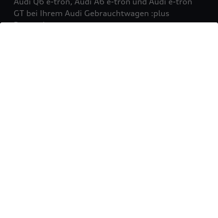
Audi Q6 e-tron, Audi A6 e-tron und Audi e-tron
GT bei Ihrem Audi Gebrauchtwagen :plus
Partner!
Mehr erfahren
Sie möchten Ihr Fahrzeug
verkaufen?