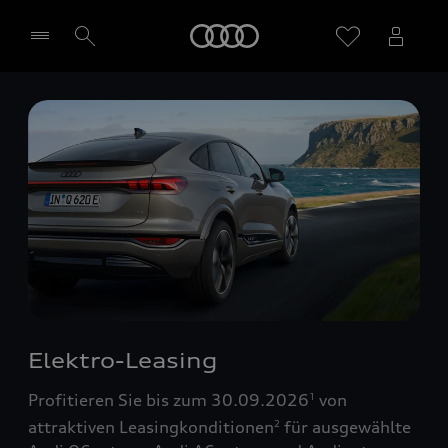
Startseite
Händler wählen
Elektro-Leasing
Profitieren Sie bis zum 30.09.2026
von
1
attraktiven Leasingkonditionen
für ausgewählte
2