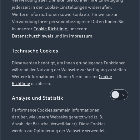
Audi Services
Über Audi
Kundenservice
jederzeit in den Cookie-Einstellungen widerrufen.
Finanzierung
Garantie
Weitere Informationen sowie konkrete Hinweise zur
Händlersuche
Aktionen & Angebote
Verwendung Ihrer personenbezogenen Daten finden Sie
Unternehmen
Audi digital services
in unserer
Cookie Richtlinie
, unserem
Audi Code
Geschäftskunden
Datenschutzhinweis
und im
Impressum
.
Karriere
myAudi
Häufige Fragen (FAQ)
Investor Relations
Technische Cookies
© 2026 AUDI AG. Alle Rechte vorbehalten
Audi Online Beratung
Presse & Media Center
Diese werden benötigt, um Ihnen grundlegende Funktionen
Impressum
Rechtliches
Hinweisgebersystem
Online-Terminvereinbarung
während der Nutzung der Webseite zur Verfügung zu stellen.
Datenschutz
Datenschutzinformation
Cookie-Einstellungen
Weitere Informationen können Sie in unserer
Cookie
Servicekontakt
Cookie-Richtlinie
Barrierefreiheit
Richtlinie
nachlesen.
Audi erleben
Digital Services Act
EU Data Act
Bordbuch & Bedienungsanleitungen
Analyse und Statistik
Newsletter
Verträge kündigen
Performance Cookies sammeln Informationen
Hinweis: Die aktuelle Darstellung und Anordnung der
darüber, wie unsere Webseite genutzt wird (z. B.
Vertrag widerrufen
Embleme am Fahrzeug bei allen Abbildungen auf dieser
Anzahl der Besuche, Verweildauer). Diese Cookies
Webseite kann abweichen.
werden zur Optimierung der Webseite verwendet.