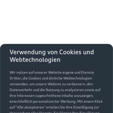
Erhalten Sie kostenfrei eine online
Fahrzeugbewertung und besprechen Sie alles
weitere mit Ihrem ausgewählten Audi Partner.
Jetzt kostenlos bewerten
Zurück nach oben
Verwendung von Cookies und
Webtechnologien
Modelle
Wir nutzen auf unserer Website eigene und Dienste
Kaufen & leasen
Alle Modelle
Dritter, die Cookies und ähnliche Webtechnologien
verwenden, um unsere Website zu verbessern, den
Modelle vergleichen
Service & Zubehör
Neuwagensuche
Datenverkehr und die Nutzung zu analysieren sowie auf
Elektromodelle
Ihre Interessen zugeschnittene Inhalte anzuzeigen,
Gebrauchtwagensuche
einschließlich personalisierter Werbung. Mit einem Klick
Support
Saisonale Angebote
Plug-in-Hybride
auf "Alle akzeptieren" erteilen Sie Ihre Einwilligung zur
Gebrauchtwagen
Verwendung aller Dienste. Sie können Ihre Einwilligung