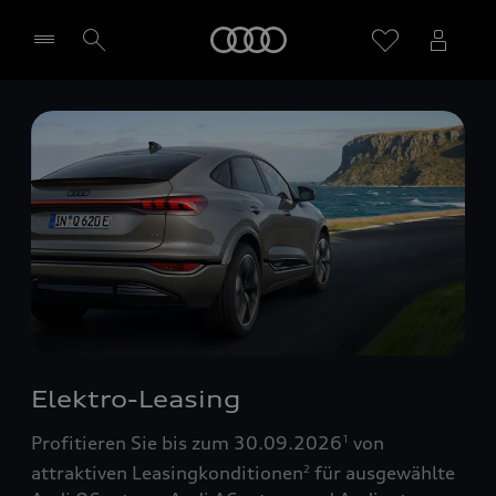
Startseite
Händler wählen
Elektro-Leasing
Profitieren Sie bis zum 30.09.2026
von
1
attraktiven Leasingkonditionen
für ausgewählte
2