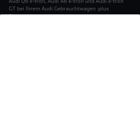
Audi Q6 e-tron, Audi A6 e-tron und Audi e-tron
GT bei Ihrem Audi Gebrauchtwagen :plus
Partner!
Mehr erfahren
Sie möchten Ihr Fahrzeug
verkaufen?