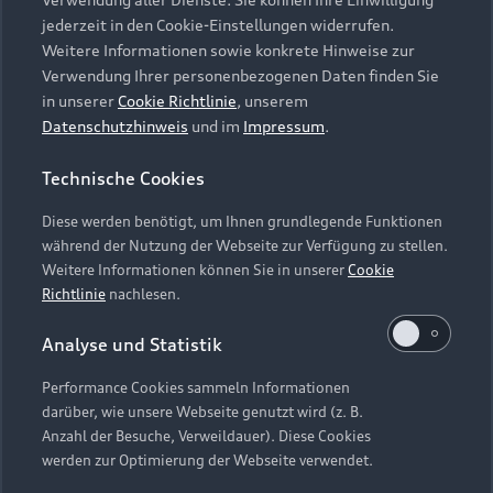
Audi Services
Über Audi
Kundenservice
jederzeit in den Cookie-Einstellungen widerrufen.
Finanzierung
Garantie
Weitere Informationen sowie konkrete Hinweise zur
Händlersuche
Aktionen & Angebote
Verwendung Ihrer personenbezogenen Daten finden Sie
Unternehmen
Audi digital services
in unserer
Cookie Richtlinie
, unserem
Audi Code
Geschäftskunden
Datenschutzhinweis
und im
Impressum
.
Karriere
myAudi
Häufige Fragen (FAQ)
Investor Relations
Technische Cookies
© 2026 AUDI AG. Alle Rechte vorbehalten
Audi Online Beratung
Presse & Media Center
Diese werden benötigt, um Ihnen grundlegende Funktionen
Impressum
Rechtliches
Hinweisgebersystem
Online-Terminvereinbarung
während der Nutzung der Webseite zur Verfügung zu stellen.
Datenschutz
Datenschutzinformation
Cookie-Einstellungen
Weitere Informationen können Sie in unserer
Cookie
Servicekontakt
Cookie-Richtlinie
Barrierefreiheit
Richtlinie
nachlesen.
Audi erleben
Digital Services Act
EU Data Act
Bordbuch & Bedienungsanleitungen
Analyse und Statistik
Newsletter
Verträge kündigen
Performance Cookies sammeln Informationen
Hinweis: Die aktuelle Darstellung und Anordnung der
darüber, wie unsere Webseite genutzt wird (z. B.
Vertrag widerrufen
Embleme am Fahrzeug bei allen Abbildungen auf dieser
Anzahl der Besuche, Verweildauer). Diese Cookies
Webseite kann abweichen.
werden zur Optimierung der Webseite verwendet.