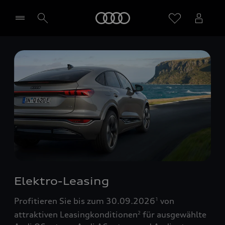
Startseite
Händler wählen
Elektro-Leasing
Profitieren Sie bis zum 30.09.2026
von
1
attraktiven Leasingkonditionen
für ausgewählte
2