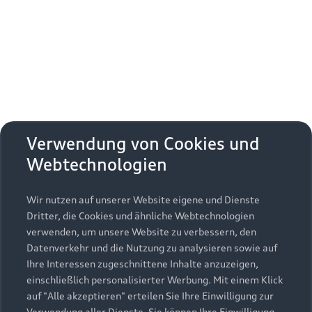
Erhalten Sie kostenfrei eine online
Fahrzeugbewertung und besprechen Sie alles
weitere mit Ihrem ausgewählten Audi Partner.
Jetzt kostenlos bewerten
Zurück nach oben
Verwendung von Cookies und
Webtechnologien
Modelle
Wir nutzen auf unserer Website eigene und Dienste
Kaufen & leasen
Alle Modelle
Dritter, die Cookies und ähnliche Webtechnologien
verwenden, um unsere Website zu verbessern, den
Modelle vergleichen
Service & Zubehör
Neuwagensuche
Datenverkehr und die Nutzung zu analysieren sowie auf
Elektromodelle
Ihre Interessen zugeschnittene Inhalte anzuzeigen,
Gebrauchtwagensuche
einschließlich personalisierter Werbung. Mit einem Klick
Support
Saisonale Angebote
Plug-in-Hybride
auf "Alle akzeptieren" erteilen Sie Ihre Einwilligung zur
Gebrauchtwagen
Verwendung aller Dienste. Sie können Ihre Einwilligung