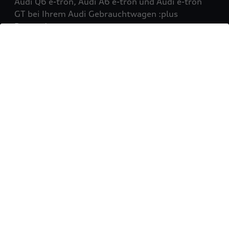
Audi Q6 e-tron, Audi A6 e-tron und Audi e-tron
GT bei Ihrem Audi Gebrauchtwagen :plus
Partner!
Mehr erfahren
Sie möchten Ihr Fahrzeug
verkaufen?