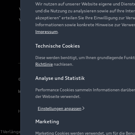
Wir nutzen auf unserer Website eigene und Dienst
Verträge kündigen
und die Nutzung zu analysieren sowie auf Ihre Inte
akzeptieren" erteilen Sie Ihre Einwilligung zur Ver
Vertrag widerrufen
Informationen sowie konkrete Hinweise zur Verwe
Impressum
.
Technische Cookies
Diese werden benötigt, um Ihnen grundlegende Funkti
Richtlinie
nachlesen.
Analyse und Statistik
© 2026 AUDI AG. Alle Rechte vorbehalten
Performance Cookies sammeln Informationen darüber, w
Impressum
Rechtliches
Hinweisgebersystem
Date
der Webseite verwendet.
Einstellungen anpassen
Hinweis: Die aktuelle Darstellung und Anordnung der 
Marketing
1
Verlängerung vorbehalten.
Marketing Cookies werden verwendet, um für die Benut