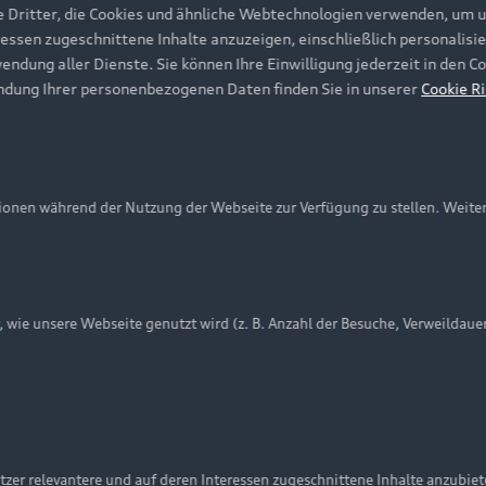
e Dritter, die Cookies und ähnliche Webtechnologien verwenden, um 
ressen zugeschnittene Inhalte anzuzeigen, einschließlich personalisie
wendung aller Dienste. Sie können Ihre Einwilligung jederzeit in den 
ndung Ihrer personenbezogenen Daten finden Sie in unserer
Cookie Ri
onen während der Nutzung der Webseite zur Verfügung zu stellen. Weite
ie unsere Webseite genutzt wird (z. B. Anzahl der Besuche, Verweildaue
nschutzinformation
Cookie-Einstellungen
Cookie-Richtlinie
Embleme am Fahrzeug bei allen Abbildungen auf dieser Webseit
zer relevantere und auf deren Interessen zugeschnittene Inhalte anzubie