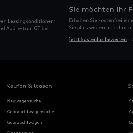
Sie möchten Ihr 
Erhalten Sie kostenfrei ei
ven Leasingkonditionen
2
Sie alles weitere mit Ihrem
nd Audi e-tron GT bei
Jetzt kostenlos bewerten
Kaufen & leasen
S
Neuwagensuche
S
Gebrauchtwagensuche
Au
Gebrauchtwagen
G
Finanzierung
Au