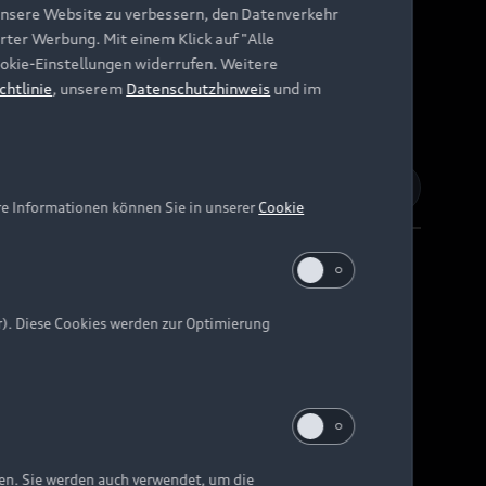
unsere Website zu verbessern, den Datenverkehr
rter Werbung. Mit einem Klick auf "Alle
Cookie-Einstellungen widerrufen. Weitere
chtlinie
, unserem
Datenschutzhinweis
und im
re Informationen können Sie in unserer
Cookie
r). Diese Cookies werden zur Optimierung
Barrierefreiheit
Digital Services Act
EU Data Act
e kann abweichen.
ten. Sie werden auch verwendet, um die