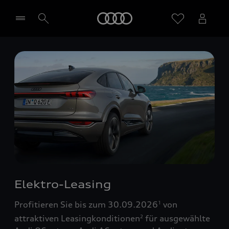
Startseite
Händler wählen
Elektro-Leasing
Profitieren Sie bis zum 30.09.2026
von
1
attraktiven Leasingkonditionen
für ausgewählte
2