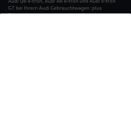
Audi Q6 e-tron, Audi A6 e-tron und Audi e-tron
GT bei Ihrem Audi Gebrauchtwagen :plus
Partner!
Mehr erfahren
Sie möchten Ihr Fahrzeug
verkaufen?