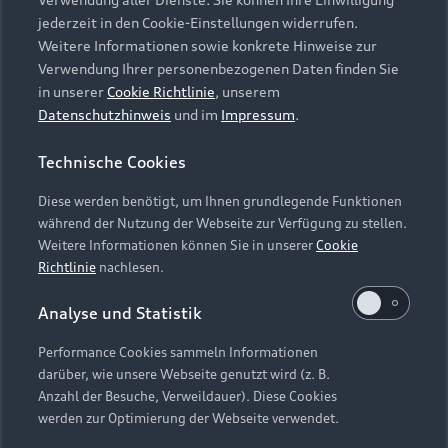
Audi Services
Über Audi
Kundenservice
jederzeit in den Cookie-Einstellungen widerrufen.
Finanzierung
Garantie
Weitere Informationen sowie konkrete Hinweise zur
Händlersuche
Aktionen & Angebote
Verwendung Ihrer personenbezogenen Daten finden Sie
Unternehmen
Audi digital services
in unserer
Cookie Richtlinie
, unserem
Audi Code
Geschäftskunden
Datenschutzhinweis
und im
Impressum
.
Karriere
myAudi
Häufige Fragen (FAQ)
Investor Relations
Technische Cookies
© 2026 AUDI AG. Alle Rechte vorbehalten
Audi Online Beratung
Presse & Media Center
Diese werden benötigt, um Ihnen grundlegende Funktionen
Impressum
Rechtliches
Hinweisgebersystem
Online-Terminvereinbarung
während der Nutzung der Webseite zur Verfügung zu stellen.
Datenschutz
Datenschutzinformation
Cookie-Einstellungen
Weitere Informationen können Sie in unserer
Cookie
Servicekontakt
Cookie-Richtlinie
Barrierefreiheit
Richtlinie
nachlesen.
Audi erleben
Digital Services Act
EU Data Act
Bordbuch & Bedienungsanleitungen
Analyse und Statistik
Newsletter
Verträge kündigen
Performance Cookies sammeln Informationen
Hinweis: Die aktuelle Darstellung und Anordnung der
darüber, wie unsere Webseite genutzt wird (z. B.
Vertrag widerrufen
Embleme am Fahrzeug bei allen Abbildungen auf dieser
Anzahl der Besuche, Verweildauer). Diese Cookies
Webseite kann abweichen.
werden zur Optimierung der Webseite verwendet.