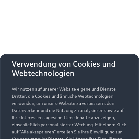
Erhalten Sie kostenfrei eine online
Fahrzeugbewertung und besprechen Sie alles
weitere mit Ihrem ausgewählten Audi Partner.
Jetzt kostenlos bewerten
Zurück nach oben
Verwendung von Cookies und
Webtechnologien
Modelle
Wir nutzen auf unserer Website eigene und Dienste
Kaufen & leasen
Alle Modelle
Dritter, die Cookies und ähnliche Webtechnologien
verwenden, um unsere Website zu verbessern, den
Modelle vergleichen
Service & Zubehör
Neuwagensuche
Datenverkehr und die Nutzung zu analysieren sowie auf
Elektromodelle
Ihre Interessen zugeschnittene Inhalte anzuzeigen,
Gebrauchtwagensuche
einschließlich personalisierter Werbung. Mit einem Klick
Support
Saisonale Angebote
Plug-in-Hybride
auf "Alle akzeptieren" erteilen Sie Ihre Einwilligung zur
Gebrauchtwagen
Verwendung aller Dienste. Sie können Ihre Einwilligung