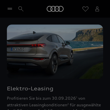
Startseite
Händler wählen
Elektro-Leasing
Profitieren Sie bis zum 30.09.2026
von
1
attraktiven Leasingkonditionen
für ausgewählte
2