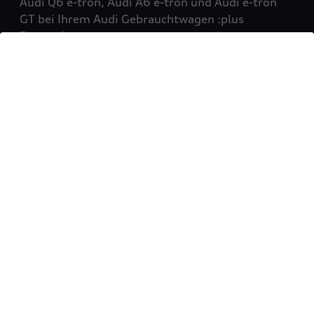
Audi Q6 e-tron, Audi A6 e-tron und Audi e-tron
GT bei Ihrem Audi Gebrauchtwagen :plus
Partner!
Mehr erfahren
Sie möchten Ihr Fahrzeug
verkaufen?