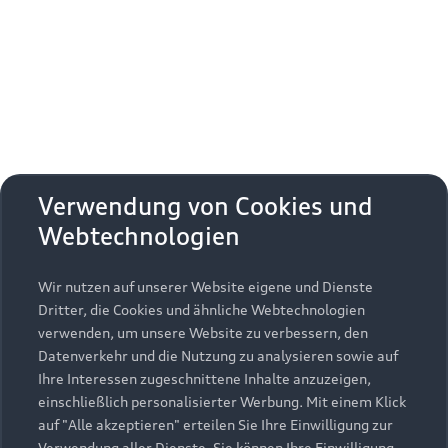
Erhalten Sie kostenfrei eine online
Fahrzeugbewertung und besprechen Sie alles
weitere mit Ihrem ausgewählten Audi Partner.
Jetzt kostenlos bewerten
Zurück nach oben
Verwendung von Cookies und
Webtechnologien
Modelle
Wir nutzen auf unserer Website eigene und Dienste
Kaufen & leasen
Alle Modelle
Dritter, die Cookies und ähnliche Webtechnologien
verwenden, um unsere Website zu verbessern, den
Modelle vergleichen
Service & Zubehör
Neuwagensuche
Datenverkehr und die Nutzung zu analysieren sowie auf
Elektromodelle
Ihre Interessen zugeschnittene Inhalte anzuzeigen,
Gebrauchtwagensuche
einschließlich personalisierter Werbung. Mit einem Klick
Support
Saisonale Angebote
Plug-in-Hybride
auf "Alle akzeptieren" erteilen Sie Ihre Einwilligung zur
Gebrauchtwagen
Verwendung aller Dienste. Sie können Ihre Einwilligung