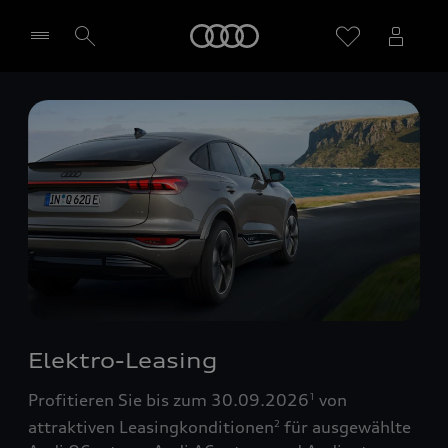
Startseite
Händler wählen
Elektro-Leasing
Profitieren Sie bis zum 30.09.2026
von
1
attraktiven Leasingkonditionen
für ausgewählte
2