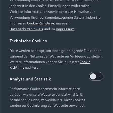
Audi Services
Über Audi
Kundenservice
jederzeit in den Cookie-Einstellungen widerrufen.
Finanzierung
Garantie
Weitere Informationen sowie konkrete Hinweise zur
Händlersuche
Aktionen & Angebote
Verwendung Ihrer personenbezogenen Daten finden Sie
Unternehmen
Audi digital services
in unserer
Cookie Richtlinie
, unserem
Audi Code
Geschäftskunden
Datenschutzhinweis
und im
Impressum
.
Karriere
myAudi
Häufige Fragen (FAQ)
Investor Relations
Technische Cookies
© 2026 AUDI AG. Alle Rechte vorbehalten
Audi Online Beratung
Presse & Media Center
Diese werden benötigt, um Ihnen grundlegende Funktionen
Impressum
Rechtliches
Hinweisgebersystem
Online-Terminvereinbarung
während der Nutzung der Webseite zur Verfügung zu stellen.
Datenschutz
Datenschutzinformation
Cookie-Einstellungen
Weitere Informationen können Sie in unserer
Cookie
Servicekontakt
Cookie-Richtlinie
Barrierefreiheit
Richtlinie
nachlesen.
Audi erleben
Digital Services Act
EU Data Act
Bordbuch & Bedienungsanleitungen
Analyse und Statistik
Newsletter
Verträge kündigen
Performance Cookies sammeln Informationen
Hinweis: Die aktuelle Darstellung und Anordnung der
darüber, wie unsere Webseite genutzt wird (z. B.
Vertrag widerrufen
Embleme am Fahrzeug bei allen Abbildungen auf dieser
Anzahl der Besuche, Verweildauer). Diese Cookies
Webseite kann abweichen.
werden zur Optimierung der Webseite verwendet.