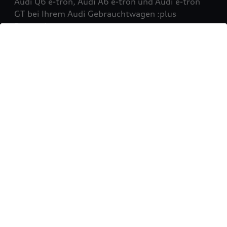
Audi Q6 e-tron, Audi A6 e-tron und Audi e-tron
GT bei Ihrem Audi Gebrauchtwagen :plus
Partner!
Mehr erfahren
Sie möchten Ihr Fahrzeug
verkaufen?