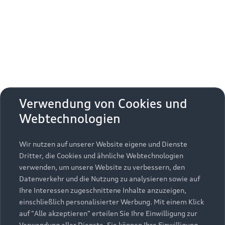
Erhalten Sie kostenfrei eine online
Fahrzeugbewertung und besprechen Sie alles
weitere mit Ihrem ausgewählten Audi Partner.
Jetzt kostenlos bewerten
Zurück nach oben
Verwendung von Cookies und
Webtechnologien
Modelle
Wir nutzen auf unserer Website eigene und Dienste
Kaufen & leasen
Alle Modelle
Dritter, die Cookies und ähnliche Webtechnologien
verwenden, um unsere Website zu verbessern, den
Modelle vergleichen
Service & Zubehör
Neuwagensuche
Datenverkehr und die Nutzung zu analysieren sowie auf
Elektromodelle
Ihre Interessen zugeschnittene Inhalte anzuzeigen,
Gebrauchtwagensuche
einschließlich personalisierter Werbung. Mit einem Klick
Support
Saisonale Angebote
Plug-in-Hybride
auf "Alle akzeptieren" erteilen Sie Ihre Einwilligung zur
Gebrauchtwagen
Verwendung aller Dienste. Sie können Ihre Einwilligung