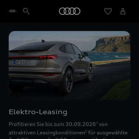
Startseite
Händler wählen
Elektro-Leasing
Profitieren Sie bis zum 30.09.2026
von
1
attraktiven Leasingkonditionen
für ausgewählte
2