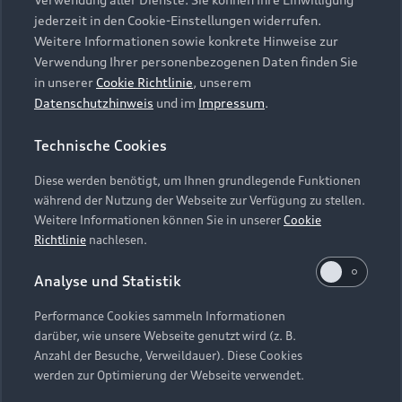
Audi Services
Über Audi
Kundenservice
jederzeit in den Cookie-Einstellungen widerrufen.
Finanzierung
Garantie
Weitere Informationen sowie konkrete Hinweise zur
Händlersuche
Aktionen & Angebote
Verwendung Ihrer personenbezogenen Daten finden Sie
Unternehmen
Audi digital services
in unserer
Cookie Richtlinie
, unserem
Audi Code
Geschäftskunden
Datenschutzhinweis
und im
Impressum
.
Karriere
myAudi
Häufige Fragen (FAQ)
Investor Relations
Technische Cookies
© 2026 AUDI AG. Alle Rechte vorbehalten
Audi Online Beratung
Presse & Media Center
Diese werden benötigt, um Ihnen grundlegende Funktionen
Impressum
Rechtliches
Hinweisgebersystem
Online-Terminvereinbarung
während der Nutzung der Webseite zur Verfügung zu stellen.
Datenschutz
Datenschutzinformation
Cookie-Einstellungen
Weitere Informationen können Sie in unserer
Cookie
Servicekontakt
Cookie-Richtlinie
Barrierefreiheit
Richtlinie
nachlesen.
Audi erleben
Digital Services Act
EU Data Act
Bordbuch & Bedienungsanleitungen
Analyse und Statistik
Newsletter
Verträge kündigen
Performance Cookies sammeln Informationen
Hinweis: Die aktuelle Darstellung und Anordnung der
darüber, wie unsere Webseite genutzt wird (z. B.
Vertrag widerrufen
Embleme am Fahrzeug bei allen Abbildungen auf dieser
Anzahl der Besuche, Verweildauer). Diese Cookies
Webseite kann abweichen.
werden zur Optimierung der Webseite verwendet.