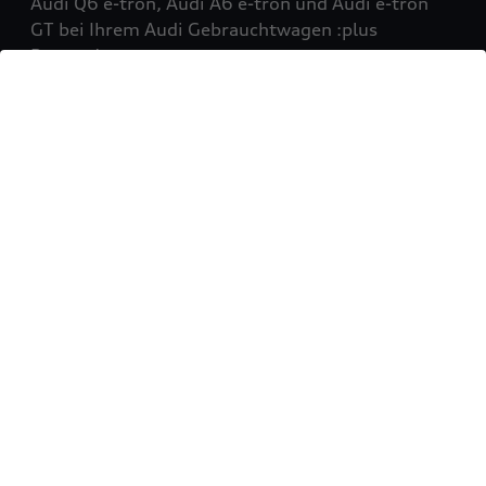
Audi Q6 e-tron, Audi A6 e-tron und Audi e-tron
GT bei Ihrem Audi Gebrauchtwagen :plus
Partner!
Mehr erfahren
Sie möchten Ihr Fahrzeug
verkaufen?