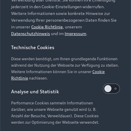
Audi Services
Über Audi
Kundenservice
jederzeit in den Cookie-Einstellungen widerrufen.
Finanzierung
Garantie
Weitere Informationen sowie konkrete Hinweise zur
Händlersuche
Aktionen & Angebote
Verwendung Ihrer personenbezogenen Daten finden Sie
Unternehmen
Audi digital services
in unserer
Cookie Richtlinie
, unserem
Audi Code
Geschäftskunden
Datenschutzhinweis
und im
Impressum
.
Karriere
myAudi
Häufige Fragen (FAQ)
Investor Relations
Technische Cookies
© 2026 AUDI AG. Alle Rechte vorbehalten
Audi Online Beratung
Presse & Media Center
Diese werden benötigt, um Ihnen grundlegende Funktionen
Impressum
Rechtliches
Hinweisgebersystem
Online-Terminvereinbarung
während der Nutzung der Webseite zur Verfügung zu stellen.
Datenschutz
Datenschutzinformation
Cookie-Einstellungen
Weitere Informationen können Sie in unserer
Cookie
Servicekontakt
Cookie-Richtlinie
Barrierefreiheit
Richtlinie
nachlesen.
Audi erleben
Digital Services Act
EU Data Act
Bordbuch & Bedienungsanleitungen
Analyse und Statistik
Newsletter
Verträge kündigen
Performance Cookies sammeln Informationen
Hinweis: Die aktuelle Darstellung und Anordnung der
darüber, wie unsere Webseite genutzt wird (z. B.
Vertrag widerrufen
Embleme am Fahrzeug bei allen Abbildungen auf dieser
Anzahl der Besuche, Verweildauer). Diese Cookies
Webseite kann abweichen.
werden zur Optimierung der Webseite verwendet.