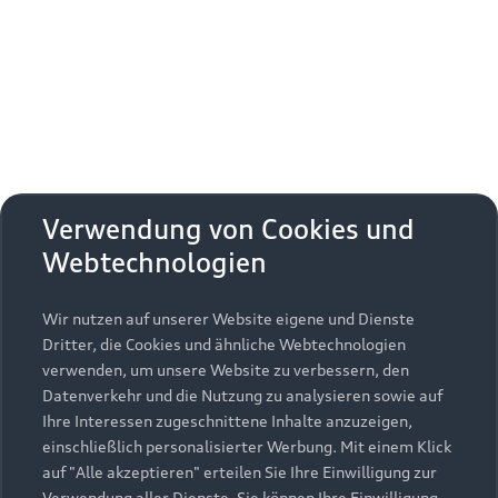
Erhalten Sie kostenfrei eine online
Fahrzeugbewertung und besprechen Sie alles
weitere mit Ihrem ausgewählten Audi Partner.
Jetzt kostenlos bewerten
Zurück nach oben
Verwendung von Cookies und
Webtechnologien
Modelle
Wir nutzen auf unserer Website eigene und Dienste
Kaufen & leasen
Alle Modelle
Dritter, die Cookies und ähnliche Webtechnologien
verwenden, um unsere Website zu verbessern, den
Modelle vergleichen
Service & Zubehör
Neuwagensuche
Datenverkehr und die Nutzung zu analysieren sowie auf
Elektromodelle
Ihre Interessen zugeschnittene Inhalte anzuzeigen,
Gebrauchtwagensuche
einschließlich personalisierter Werbung. Mit einem Klick
Support
Saisonale Angebote
Plug-in-Hybride
auf "Alle akzeptieren" erteilen Sie Ihre Einwilligung zur
Gebrauchtwagen
Verwendung aller Dienste. Sie können Ihre Einwilligung