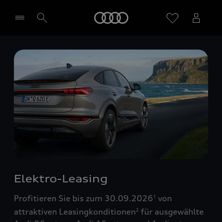
Startseite
Händler wählen
Elektro-Leasing
Profitieren Sie bis zum 30.09.2026
von
1
attraktiven Leasingkonditionen
für ausgewählte
2