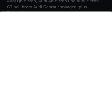
Audi Q6 e-tron, Audi A6 e-tron und Audi e-tron
GT bei Ihrem Audi Gebrauchtwagen :plus
Partner!
Mehr erfahren
Sie möchten Ihr Fahrzeug
verkaufen?