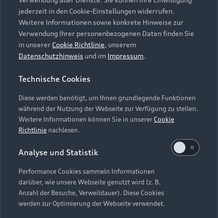
Audi Services
Über Audi
Kundenservice
jederzeit in den Cookie-Einstellungen widerrufen.
Finanzierung
Garantie
Weitere Informationen sowie konkrete Hinweise zur
Händlersuche
Aktionen & Angebote
Verwendung Ihrer personenbezogenen Daten finden Sie
Unternehmen
Audi digital services
in unserer
Cookie Richtlinie
, unserem
Audi Code
Geschäftskunden
Datenschutzhinweis
und im
Impressum
.
Karriere
myAudi
Häufige Fragen (FAQ)
Investor Relations
Technische Cookies
© 2026 AUDI AG. Alle Rechte vorbehalten
Audi Online Beratung
Presse & Media Center
Diese werden benötigt, um Ihnen grundlegende Funktionen
Impressum
Rechtliches
Hinweisgebersystem
Online-Terminvereinbarung
während der Nutzung der Webseite zur Verfügung zu stellen.
Datenschutz
Datenschutzinformation
Cookie-Einstellungen
Weitere Informationen können Sie in unserer
Cookie
Servicekontakt
Cookie-Richtlinie
Barrierefreiheit
Richtlinie
nachlesen.
Audi erleben
Digital Services Act
EU Data Act
Bordbuch & Bedienungsanleitungen
Analyse und Statistik
Newsletter
Verträge kündigen
Performance Cookies sammeln Informationen
Hinweis: Die aktuelle Darstellung und Anordnung der
darüber, wie unsere Webseite genutzt wird (z. B.
Vertrag widerrufen
Embleme am Fahrzeug bei allen Abbildungen auf dieser
Anzahl der Besuche, Verweildauer). Diese Cookies
Webseite kann abweichen.
werden zur Optimierung der Webseite verwendet.