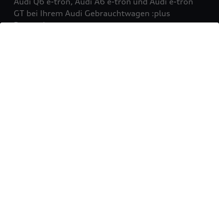
Audi Q6 e-tron, Audi A6 e-tron und Audi e-tron
GT bei Ihrem Audi Gebrauchtwagen :plus
Partner!
Mehr erfahren
Sie möchten Ihr Fahrzeug
verkaufen?