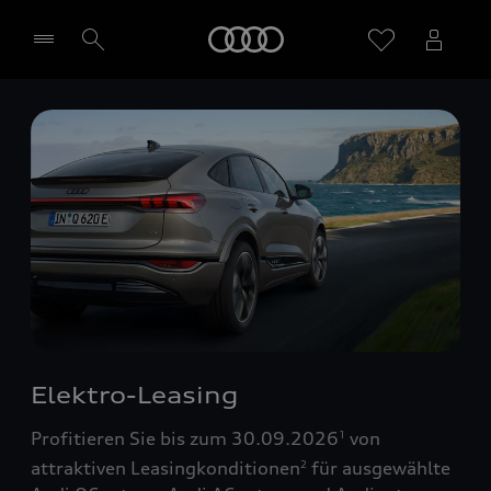
Startseite
Händler wählen
Elektro-Leasing
Profitieren Sie bis zum 30.09.2026
von
1
attraktiven Leasingkonditionen
für ausgewählte
2