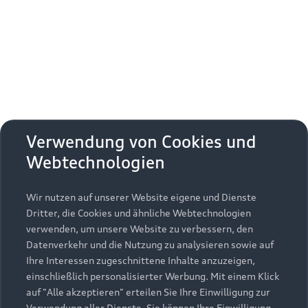
Erhalten Sie kostenfrei eine online
Fahrzeugbewertung und besprechen Sie alles
weitere mit Ihrem ausgewählten Audi Partner.
Jetzt kostenlos bewerten
Zurück nach oben
Verwendung von Cookies und
Webtechnologien
Modelle
Wir nutzen auf unserer Website eigene und Dienste
Kaufen & leasen
Alle Modelle
Dritter, die Cookies und ähnliche Webtechnologien
verwenden, um unsere Website zu verbessern, den
Modelle vergleichen
Service & Zubehör
Neuwagensuche
Datenverkehr und die Nutzung zu analysieren sowie auf
Elektromodelle
Ihre Interessen zugeschnittene Inhalte anzuzeigen,
Gebrauchtwagensuche
einschließlich personalisierter Werbung. Mit einem Klick
Support
Saisonale Angebote
Plug-in-Hybride
auf "Alle akzeptieren" erteilen Sie Ihre Einwilligung zur
Gebrauchtwagen
Verwendung aller Dienste. Sie können Ihre Einwilligung