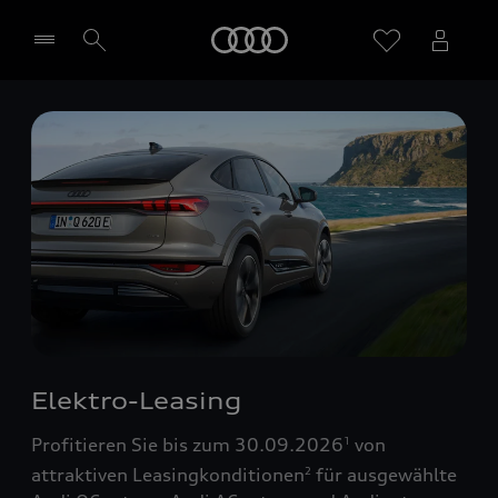
Startseite
Händler wählen
Elektro-Leasing
Profitieren Sie bis zum 30.09.2026
von
1
attraktiven Leasingkonditionen
für ausgewählte
2