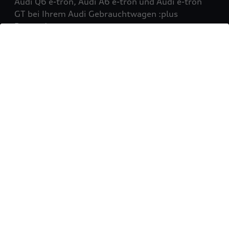
Audi Q6 e-tron, Audi A6 e-tron und Audi e-tron
GT bei Ihrem Audi Gebrauchtwagen :plus
Partner!
Mehr erfahren
Sie möchten Ihr Fahrzeug
verkaufen?