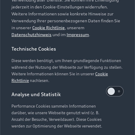
Audi Services
Über Audi
Kundenservice
jederzeit in den Cookie-Einstellungen widerrufen.
Finanzierung
Garantie
Weitere Informationen sowie konkrete Hinweise zur
Händlersuche
Aktionen & Angebote
Verwendung Ihrer personenbezogenen Daten finden Sie
Unternehmen
Audi digital services
in unserer
Cookie Richtlinie
, unserem
Audi Code
Geschäftskunden
Datenschutzhinweis
und im
Impressum
.
Karriere
myAudi
Häufige Fragen (FAQ)
Investor Relations
Technische Cookies
© 2026 AUDI AG. Alle Rechte vorbehalten
Audi Online Beratung
Presse & Media Center
Diese werden benötigt, um Ihnen grundlegende Funktionen
Impressum
Rechtliches
Hinweisgebersystem
Online-Terminvereinbarung
während der Nutzung der Webseite zur Verfügung zu stellen.
Datenschutz
Datenschutzinformation
Cookie-Einstellungen
Weitere Informationen können Sie in unserer
Cookie
Servicekontakt
Cookie-Richtlinie
Barrierefreiheit
Richtlinie
nachlesen.
Audi erleben
Digital Services Act
EU Data Act
Bordbuch & Bedienungsanleitungen
Analyse und Statistik
Newsletter
Verträge kündigen
Performance Cookies sammeln Informationen
Hinweis: Die aktuelle Darstellung und Anordnung der
darüber, wie unsere Webseite genutzt wird (z. B.
Vertrag widerrufen
Embleme am Fahrzeug bei allen Abbildungen auf dieser
Anzahl der Besuche, Verweildauer). Diese Cookies
Webseite kann abweichen.
werden zur Optimierung der Webseite verwendet.