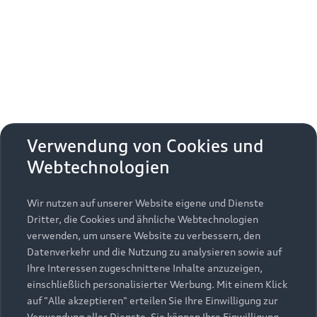
Erhalten Sie kostenfrei eine online
Fahrzeugbewertung und besprechen Sie alles
weitere mit Ihrem ausgewählten Audi Partner.
Jetzt kostenlos bewerten
Zurück nach oben
Verwendung von Cookies und
Webtechnologien
Modelle
Wir nutzen auf unserer Website eigene und Dienste
Kaufen & leasen
Alle Modelle
Dritter, die Cookies und ähnliche Webtechnologien
verwenden, um unsere Website zu verbessern, den
Modelle vergleichen
Service & Zubehör
Neuwagensuche
Datenverkehr und die Nutzung zu analysieren sowie auf
Elektromodelle
Ihre Interessen zugeschnittene Inhalte anzuzeigen,
Gebrauchtwagensuche
einschließlich personalisierter Werbung. Mit einem Klick
Support
Saisonale Angebote
Plug-in-Hybride
auf "Alle akzeptieren" erteilen Sie Ihre Einwilligung zur
Gebrauchtwagen
Verwendung aller Dienste. Sie können Ihre Einwilligung