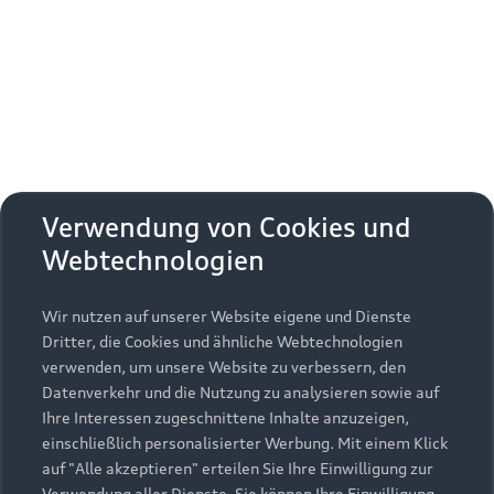
Erhalten Sie kostenfrei eine online
Fahrzeugbewertung und besprechen Sie alles
weitere mit Ihrem ausgewählten Audi Partner.
Jetzt kostenlos bewerten
Zurück nach oben
Verwendung von Cookies und
Webtechnologien
Modelle
Wir nutzen auf unserer Website eigene und Dienste
Kaufen & leasen
Alle Modelle
Dritter, die Cookies und ähnliche Webtechnologien
verwenden, um unsere Website zu verbessern, den
Modelle vergleichen
Service & Zubehör
Neuwagensuche
Datenverkehr und die Nutzung zu analysieren sowie auf
Elektromodelle
Ihre Interessen zugeschnittene Inhalte anzuzeigen,
Gebrauchtwagensuche
einschließlich personalisierter Werbung. Mit einem Klick
Support
Saisonale Angebote
Plug-in-Hybride
auf "Alle akzeptieren" erteilen Sie Ihre Einwilligung zur
Gebrauchtwagen
Verwendung aller Dienste. Sie können Ihre Einwilligung