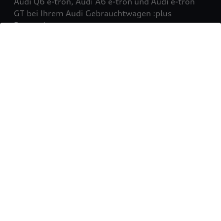
Audi Q6 e-tron, Audi A6 e-tron und Audi e-tron
GT bei Ihrem Audi Gebrauchtwagen :plus
Partner!
Mehr erfahren
Sie möchten Ihr Fahrzeug
verkaufen?