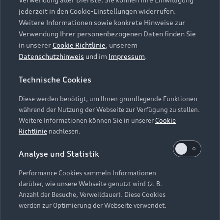
Audi Services
Über Audi
Kundenservice
jederzeit in den Cookie-Einstellungen widerrufen.
Finanzierung
Garantie
Weitere Informationen sowie konkrete Hinweise zur
Händlersuche
Aktionen & Angebote
Verwendung Ihrer personenbezogenen Daten finden Sie
Unternehmen
Audi digital services
in unserer
Cookie Richtlinie
, unserem
Audi Code
Geschäftskunden
Datenschutzhinweis
und im
Impressum
.
Karriere
myAudi
Häufige Fragen (FAQ)
Investor Relations
Technische Cookies
© 2026 AUDI AG. Alle Rechte vorbehalten
Audi Online Beratung
Presse & Media Center
Diese werden benötigt, um Ihnen grundlegende Funktionen
Impressum
Rechtliches
Hinweisgebersystem
Online-Terminvereinbarung
während der Nutzung der Webseite zur Verfügung zu stellen.
Datenschutz
Datenschutzinformation
Cookie-Einstellungen
Weitere Informationen können Sie in unserer
Cookie
Servicekontakt
Cookie-Richtlinie
Barrierefreiheit
Richtlinie
nachlesen.
Audi erleben
Digital Services Act
EU Data Act
Bordbuch & Bedienungsanleitungen
Analyse und Statistik
Newsletter
Verträge kündigen
Performance Cookies sammeln Informationen
Hinweis: Die aktuelle Darstellung und Anordnung der
darüber, wie unsere Webseite genutzt wird (z. B.
Vertrag widerrufen
Embleme am Fahrzeug bei allen Abbildungen auf dieser
Anzahl der Besuche, Verweildauer). Diese Cookies
Webseite kann abweichen.
werden zur Optimierung der Webseite verwendet.