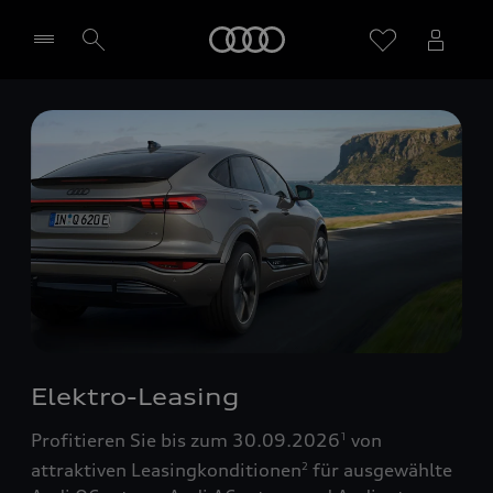
Startseite
Händler wählen
Elektro-Leasing
Profitieren Sie bis zum 30.09.2026
von
1
attraktiven Leasingkonditionen
für ausgewählte
2