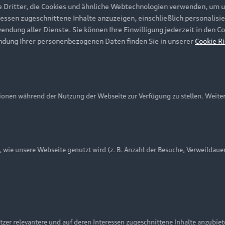
e Dritter, die Cookies und ähnliche Webtechnologien verwenden, um 
ressen zugeschnittene Inhalte anzuzeigen, einschließlich personalisie
wendung aller Dienste. Sie können Ihre Einwilligung jederzeit in den 
ndung Ihrer personenbezogenen Daten finden Sie in unserer
Cookie Ri
onen während der Nutzung der Webseite zur Verfügung zu stellen. Weite
ie unsere Webseite genutzt wird (z. B. Anzahl der Besuche, Verweildaue
nschutzinformation
Cookie-Einstellungen
Cookie-Richtlinie
Embleme am Fahrzeug bei allen Abbildungen auf dieser Webseit
zer relevantere und auf deren Interessen zugeschnittene Inhalte anzubie