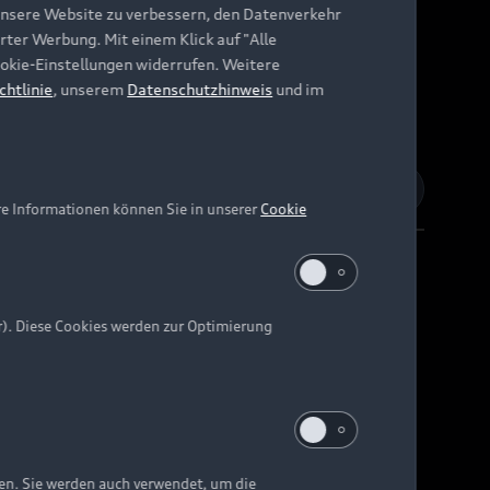
unsere Website zu verbessern, den Datenverkehr
rter Werbung. Mit einem Klick auf "Alle
Cookie-Einstellungen widerrufen. Weitere
chtlinie
, unserem
Datenschutzhinweis
und im
re Informationen können Sie in unserer
Cookie
r). Diese Cookies werden zur Optimierung
Barrierefreiheit
Digital Services Act
EU Data Act
e kann abweichen.
ten. Sie werden auch verwendet, um die