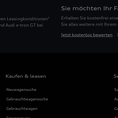
Sie möchten Ihr 
Erhalten Sie kostenfrei ei
ven Leasingkonditionen
2
Sie alles weitere mit Ihrem
nd Audi e-tron GT bei
Jetzt kostenlos bewerten
Kaufen & leasen
S
Neuwagensuche
S
Gebrauchtwagensuche
Au
Gebrauchtwagen
G
Finanzierung
Au