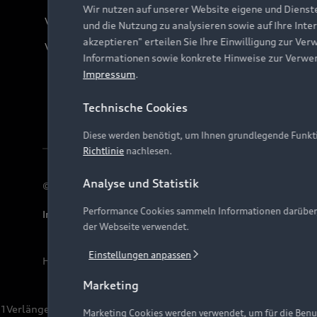
Wir nutzen auf unserer Website eigene und Dienst
Verträge kündigen
und die Nutzung zu analysieren sowie auf Ihre Inte
akzeptieren" erteilen Sie Ihre Einwilligung zur Ver
Vertrag widerrufen
Informationen sowie konkrete Hinweise zur Verwe
Impressum
.
Technische Cookies
Diese werden benötigt, um Ihnen grundlegende Funkti
Richtlinie
nachlesen.
Analyse und Statistik
© 2026 AUDI AG. Alle Rechte vorbehalten
Performance Cookies sammeln Informationen darüber, w
Impressum
Rechtliches
Hinweisgebersystem
Date
der Webseite verwendet.
Einstellungen anpassen
Hinweis: Die aktuelle Darstellung und Anordnung der 
Marketing
1
Verlängerung vorbehalten.
Marketing Cookies werden verwendet, um für die Benut