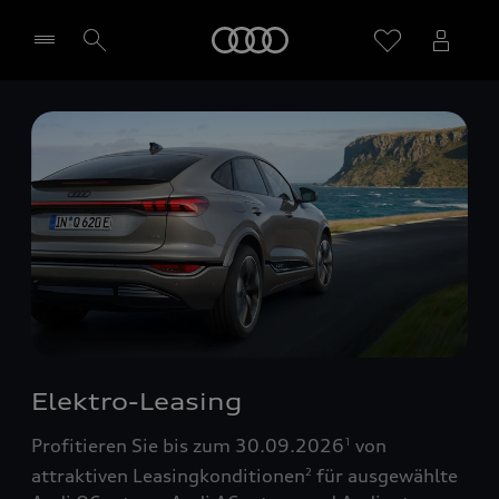
Startseite
Händler wählen
Elektro-Leasing
Profitieren Sie bis zum 30.09.2026
von
1
attraktiven Leasingkonditionen
für ausgewählte
2