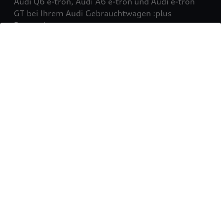
Audi Q6 e-tron, Audi A6 e-tron und Audi e-tron
GT bei Ihrem Audi Gebrauchtwagen :plus
Partner!
Mehr erfahren
Sie möchten Ihr Fahrzeug
verkaufen?