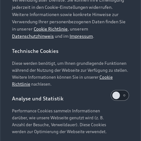
Audi Services
Über Audi
Kundenservice
jederzeit in den Cookie-Einstellungen widerrufen.
Finanzierung
Garantie
Weitere Informationen sowie konkrete Hinweise zur
Händlersuche
Aktionen & Angebote
Verwendung Ihrer personenbezogenen Daten finden Sie
Unternehmen
Audi digital services
in unserer
Cookie Richtlinie
, unserem
Audi Code
Geschäftskunden
Datenschutzhinweis
und im
Impressum
.
Karriere
myAudi
Häufige Fragen (FAQ)
Investor Relations
Technische Cookies
© 2026 AUDI AG. Alle Rechte vorbehalten
Audi Online Beratung
Presse & Media Center
Diese werden benötigt, um Ihnen grundlegende Funktionen
Impressum
Rechtliches
Hinweisgebersystem
Online-Terminvereinbarung
während der Nutzung der Webseite zur Verfügung zu stellen.
Datenschutz
Datenschutzinformation
Cookie-Einstellungen
Weitere Informationen können Sie in unserer
Cookie
Servicekontakt
Cookie-Richtlinie
Barrierefreiheit
Richtlinie
nachlesen.
Audi erleben
Digital Services Act
EU Data Act
Bordbuch & Bedienungsanleitungen
Analyse und Statistik
Newsletter
Verträge kündigen
Performance Cookies sammeln Informationen
Hinweis: Die aktuelle Darstellung und Anordnung der
darüber, wie unsere Webseite genutzt wird (z. B.
Vertrag widerrufen
Embleme am Fahrzeug bei allen Abbildungen auf dieser
Anzahl der Besuche, Verweildauer). Diese Cookies
Webseite kann abweichen.
werden zur Optimierung der Webseite verwendet.