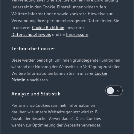
Audi Services
Über Audi
Kundenservice
jederzeit in den Cookie-Einstellungen widerrufen.
Finanzierung
Garantie
Weitere Informationen sowie konkrete Hinweise zur
Händlersuche
Aktionen & Angebote
Verwendung Ihrer personenbezogenen Daten finden Sie
Unternehmen
Audi digital services
in unserer
Cookie Richtlinie
, unserem
Audi Code
Geschäftskunden
Datenschutzhinweis
und im
Impressum
.
Karriere
myAudi
Häufige Fragen (FAQ)
Investor Relations
Technische Cookies
© 2026 AUDI AG. Alle Rechte vorbehalten
Audi Online Beratung
Presse & Media Center
Diese werden benötigt, um Ihnen grundlegende Funktionen
Impressum
Rechtliches
Hinweisgebersystem
Online-Terminvereinbarung
während der Nutzung der Webseite zur Verfügung zu stellen.
Datenschutz
Datenschutzinformation
Cookie-Einstellungen
Weitere Informationen können Sie in unserer
Cookie
Servicekontakt
Cookie-Richtlinie
Barrierefreiheit
Richtlinie
nachlesen.
Audi erleben
Digital Services Act
EU Data Act
Bordbuch & Bedienungsanleitungen
Analyse und Statistik
Newsletter
Verträge kündigen
Performance Cookies sammeln Informationen
Hinweis: Die aktuelle Darstellung und Anordnung der
darüber, wie unsere Webseite genutzt wird (z. B.
Vertrag widerrufen
Embleme am Fahrzeug bei allen Abbildungen auf dieser
Anzahl der Besuche, Verweildauer). Diese Cookies
Webseite kann abweichen.
werden zur Optimierung der Webseite verwendet.