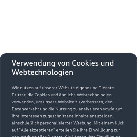
Erhalten Sie kostenfrei eine online
Fahrzeugbewertung und besprechen Sie alles
weitere mit Ihrem ausgewählten Audi Partner.
Jetzt kostenlos bewerten
Zurück nach oben
Verwendung von Cookies und
Webtechnologien
Modelle
Wir nutzen auf unserer Website eigene und Dienste
Kaufen & leasen
Alle Modelle
Dritter, die Cookies und ähnliche Webtechnologien
verwenden, um unsere Website zu verbessern, den
Modelle vergleichen
Service & Zubehör
Neuwagensuche
Datenverkehr und die Nutzung zu analysieren sowie auf
Elektromodelle
Ihre Interessen zugeschnittene Inhalte anzuzeigen,
Gebrauchtwagensuche
einschließlich personalisierter Werbung. Mit einem Klick
Support
Saisonale Angebote
Plug-in-Hybride
auf "Alle akzeptieren" erteilen Sie Ihre Einwilligung zur
Gebrauchtwagen
Verwendung aller Dienste. Sie können Ihre Einwilligung