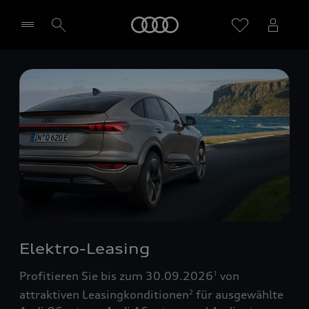
Startseite
Händler wählen
Elektro-Leasing
Profitieren Sie bis zum 30.09.2026
von
1
attraktiven Leasingkonditionen
für ausgewählte
2