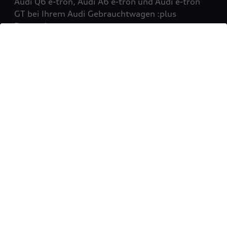
Audi Q6 e-tron, Audi A6 e-tron und Audi e-tron
GT bei Ihrem Audi Gebrauchtwagen :plus
Partner!
Mehr erfahren
Sie möchten Ihr Fahrzeug
verkaufen?