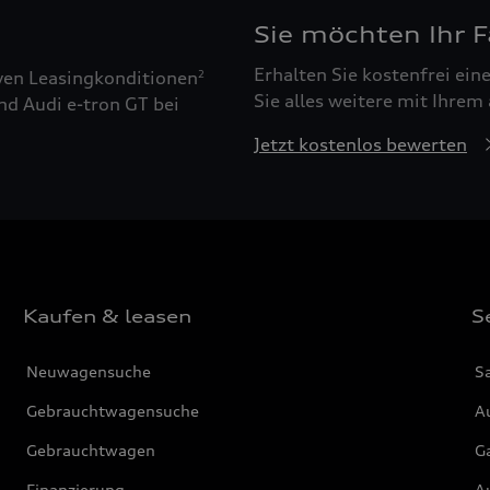
Sie möchten Ihr 
Erhalten Sie kostenfrei ei
ven Leasingkonditionen
2
Sie alles weitere mit Ihrem
nd Audi e-tron GT bei
Jetzt kostenlos bewerten
Kaufen & leasen
S
Neuwagensuche
S
Gebrauchtwagensuche
Au
Gebrauchtwagen
G
Finanzierung
Au