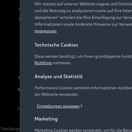
Wir nutzen auf unserer Website eigene und Dienst
Verträge kündigen
und die Nutzung zu analysieren sowie auf Ihre Inte
akzeptieren" erteilen Sie Ihre Einwilligung zur Ver
Vertrag widerrufen
Informationen sowie konkrete Hinweise zur Verwe
Impressum
.
Technische Cookies
Diese werden benötigt, um Ihnen grundlegende Funkti
Richtlinie
nachlesen.
Analyse und Statistik
© 2026 AUDI AG. Alle Rechte vorbehalten
Performance Cookies sammeln Informationen darüber, w
Impressum
Rechtliches
Hinweisgebersystem
Date
der Webseite verwendet.
Einstellungen anpassen
Hinweis: Die aktuelle Darstellung und Anordnung der 
Marketing
1
Verlängerung vorbehalten.
Marketing Cookies werden verwendet, um für die Benut