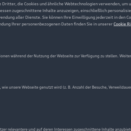
e Dritter, die Cookies und ähnliche Webtechnologien verwenden, um 
ressen zugeschnittene Inhalte anzuzeigen, einschließlich personalisie
wendung aller Dienste. Sie können Ihre Einwilligung jederzeit in den 
ndung Ihrer personenbezogenen Daten finden Sie in unserer
Cookie Ri
onen während der Nutzung der Webseite zur Verfügung zu stellen. Weite
ie unsere Webseite genutzt wird (z. B. Anzahl der Besuche, Verweildaue
nschutzinformation
Cookie-Einstellungen
Cookie-Richtlinie
Embleme am Fahrzeug bei allen Abbildungen auf dieser Webseit
zer relevantere und auf deren Interessen zugeschnittene Inhalte anzubie