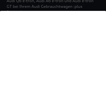
Audi Q6 e-tron, Audi A6 e-tron und Audi e-tron
GT bei Ihrem Audi Gebrauchtwagen :plus
Partner!
Mehr erfahren
Sie möchten Ihr Fahrzeug
verkaufen?