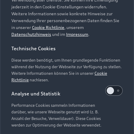
Audi Services
Über Audi
Kundenservice
jederzeit in den Cookie-Einstellungen widerrufen.
Finanzierung
Garantie
Weitere Informationen sowie konkrete Hinweise zur
Händlersuche
Aktionen & Angebote
Verwendung Ihrer personenbezogenen Daten finden Sie
Unternehmen
Audi digital services
in unserer
Cookie Richtlinie
, unserem
Audi Code
Geschäftskunden
Datenschutzhinweis
und im
Impressum
.
Karriere
myAudi
Häufige Fragen (FAQ)
Investor Relations
Technische Cookies
© 2026 AUDI AG. Alle Rechte vorbehalten
Audi Online Beratung
Presse & Media Center
Diese werden benötigt, um Ihnen grundlegende Funktionen
Impressum
Rechtliches
Hinweisgebersystem
Online-Terminvereinbarung
während der Nutzung der Webseite zur Verfügung zu stellen.
Datenschutz
Datenschutzinformation
Cookie-Einstellungen
Weitere Informationen können Sie in unserer
Cookie
Servicekontakt
Cookie-Richtlinie
Barrierefreiheit
Richtlinie
nachlesen.
Audi erleben
Digital Services Act
EU Data Act
Bordbuch & Bedienungsanleitungen
Analyse und Statistik
Newsletter
Verträge kündigen
Performance Cookies sammeln Informationen
Hinweis: Die aktuelle Darstellung und Anordnung der
darüber, wie unsere Webseite genutzt wird (z. B.
Vertrag widerrufen
Embleme am Fahrzeug bei allen Abbildungen auf dieser
Anzahl der Besuche, Verweildauer). Diese Cookies
Webseite kann abweichen.
werden zur Optimierung der Webseite verwendet.