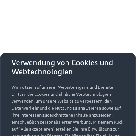
Erhalten Sie kostenfrei eine online
Fahrzeugbewertung und besprechen Sie alles
weitere mit Ihrem ausgewählten Audi Partner.
Jetzt kostenlos bewerten
Zurück nach oben
Verwendung von Cookies und
Webtechnologien
Modelle
Wir nutzen auf unserer Website eigene und Dienste
Kaufen & leasen
Alle Modelle
Dritter, die Cookies und ähnliche Webtechnologien
verwenden, um unsere Website zu verbessern, den
Modelle vergleichen
Service & Zubehör
Neuwagensuche
Datenverkehr und die Nutzung zu analysieren sowie auf
Elektromodelle
Ihre Interessen zugeschnittene Inhalte anzuzeigen,
Gebrauchtwagensuche
einschließlich personalisierter Werbung. Mit einem Klick
Support
Saisonale Angebote
Plug-in-Hybride
auf "Alle akzeptieren" erteilen Sie Ihre Einwilligung zur
Gebrauchtwagen
Verwendung aller Dienste. Sie können Ihre Einwilligung