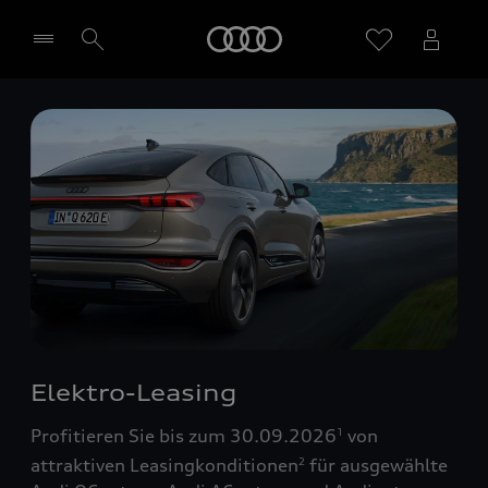
Startseite
Händler wählen
Elektro-Leasing
Profitieren Sie bis zum 30.09.2026
von
1
attraktiven Leasingkonditionen
für ausgewählte
2