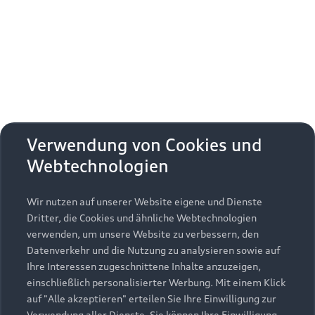
Erhalten Sie kostenfrei eine online
Fahrzeugbewertung und besprechen Sie alles
weitere mit Ihrem ausgewählten Audi Partner.
Jetzt kostenlos bewerten
Zurück nach oben
Verwendung von Cookies und
Webtechnologien
Modelle
Wir nutzen auf unserer Website eigene und Dienste
Kaufen & leasen
Alle Modelle
Dritter, die Cookies und ähnliche Webtechnologien
verwenden, um unsere Website zu verbessern, den
Modelle vergleichen
Service & Zubehör
Neuwagensuche
Datenverkehr und die Nutzung zu analysieren sowie auf
Elektromodelle
Ihre Interessen zugeschnittene Inhalte anzuzeigen,
Gebrauchtwagensuche
einschließlich personalisierter Werbung. Mit einem Klick
Support
Saisonale Angebote
Plug-in-Hybride
auf "Alle akzeptieren" erteilen Sie Ihre Einwilligung zur
Gebrauchtwagen
Verwendung aller Dienste. Sie können Ihre Einwilligung