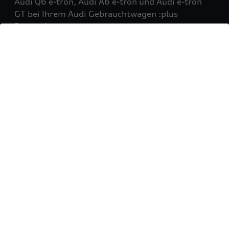
Audi Q6 e-tron, Audi A6 e-tron und Audi e-tron
GT bei Ihrem Audi Gebrauchtwagen :plus
Partner!
Mehr erfahren
Sie möchten Ihr Fahrzeug
verkaufen?