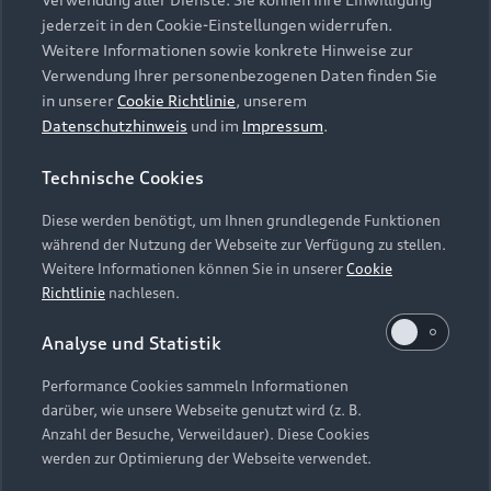
Audi Services
Über Audi
Kundenservice
jederzeit in den Cookie-Einstellungen widerrufen.
Finanzierung
Garantie
Weitere Informationen sowie konkrete Hinweise zur
Händlersuche
Aktionen & Angebote
Verwendung Ihrer personenbezogenen Daten finden Sie
Unternehmen
Audi digital services
in unserer
Cookie Richtlinie
, unserem
Audi Code
Geschäftskunden
Datenschutzhinweis
und im
Impressum
.
Karriere
myAudi
Häufige Fragen (FAQ)
Investor Relations
Technische Cookies
© 2026 AUDI AG. Alle Rechte vorbehalten
Audi Online Beratung
Presse & Media Center
Diese werden benötigt, um Ihnen grundlegende Funktionen
Impressum
Rechtliches
Hinweisgebersystem
Online-Terminvereinbarung
während der Nutzung der Webseite zur Verfügung zu stellen.
Datenschutz
Datenschutzinformation
Cookie-Einstellungen
Weitere Informationen können Sie in unserer
Cookie
Servicekontakt
Cookie-Richtlinie
Barrierefreiheit
Richtlinie
nachlesen.
Audi erleben
Digital Services Act
EU Data Act
Bordbuch & Bedienungsanleitungen
Analyse und Statistik
Newsletter
Verträge kündigen
Performance Cookies sammeln Informationen
Hinweis: Die aktuelle Darstellung und Anordnung der
darüber, wie unsere Webseite genutzt wird (z. B.
Vertrag widerrufen
Embleme am Fahrzeug bei allen Abbildungen auf dieser
Anzahl der Besuche, Verweildauer). Diese Cookies
Webseite kann abweichen.
werden zur Optimierung der Webseite verwendet.