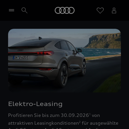
Startseite
Händler wählen
Elektro-Leasing
Profitieren Sie bis zum 30.09.2026
von
1
attraktiven Leasingkonditionen
für ausgewählte
2