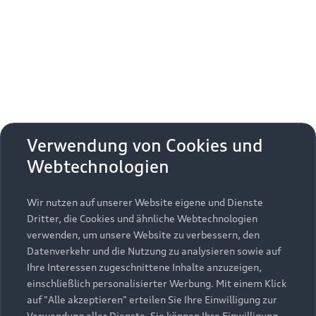
Erhalten Sie kostenfrei eine online
Fahrzeugbewertung und besprechen Sie alles
weitere mit Ihrem ausgewählten Audi Partner.
Jetzt kostenlos bewerten
Zurück nach oben
Verwendung von Cookies und
Webtechnologien
Modelle
Wir nutzen auf unserer Website eigene und Dienste
Kaufen & leasen
Alle Modelle
Dritter, die Cookies und ähnliche Webtechnologien
verwenden, um unsere Website zu verbessern, den
Modelle vergleichen
Service & Zubehör
Neuwagensuche
Datenverkehr und die Nutzung zu analysieren sowie auf
Elektromodelle
Ihre Interessen zugeschnittene Inhalte anzuzeigen,
Gebrauchtwagensuche
einschließlich personalisierter Werbung. Mit einem Klick
Support
Saisonale Angebote
Plug-in-Hybride
auf "Alle akzeptieren" erteilen Sie Ihre Einwilligung zur
Gebrauchtwagen
Verwendung aller Dienste. Sie können Ihre Einwilligung