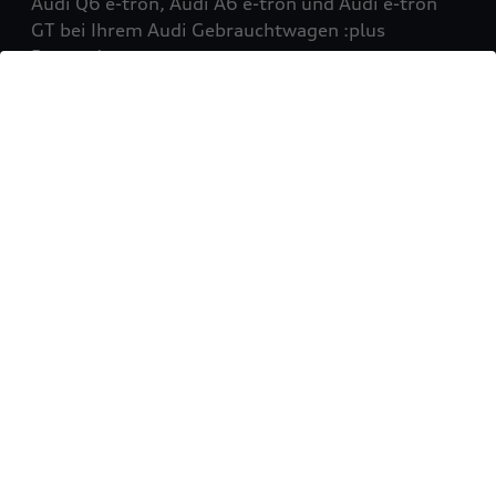
Audi Q6 e-tron, Audi A6 e-tron und Audi e-tron
GT bei Ihrem Audi Gebrauchtwagen :plus
Partner!
Mehr erfahren
Sie möchten Ihr Fahrzeug
verkaufen?