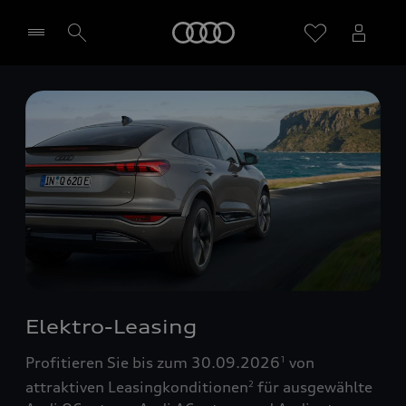
Startseite
Händler wählen
Elektro-Leasing
Profitieren Sie bis zum 30.09.2026
von
1
attraktiven Leasingkonditionen
für ausgewählte
2