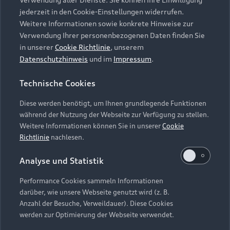
Audi Services
Über Audi
Kundenservice
jederzeit in den Cookie-Einstellungen widerrufen.
Finanzierung
Garantie
Weitere Informationen sowie konkrete Hinweise zur
Händlersuche
Aktionen & Angebote
Verwendung Ihrer personenbezogenen Daten finden Sie
Unternehmen
Audi digital services
in unserer
Cookie Richtlinie
, unserem
Audi Code
Geschäftskunden
Datenschutzhinweis
und im
Impressum
.
Karriere
myAudi
Häufige Fragen (FAQ)
Investor Relations
Technische Cookies
© 2026 AUDI AG. Alle Rechte vorbehalten
Audi Online Beratung
Presse & Media Center
Diese werden benötigt, um Ihnen grundlegende Funktionen
Impressum
Rechtliches
Hinweisgebersystem
Online-Terminvereinbarung
während der Nutzung der Webseite zur Verfügung zu stellen.
Datenschutz
Datenschutzinformation
Cookie-Einstellungen
Weitere Informationen können Sie in unserer
Cookie
Servicekontakt
Cookie-Richtlinie
Barrierefreiheit
Richtlinie
nachlesen.
Audi erleben
Digital Services Act
EU Data Act
Bordbuch & Bedienungsanleitungen
Analyse und Statistik
Newsletter
Verträge kündigen
Performance Cookies sammeln Informationen
Hinweis: Die aktuelle Darstellung und Anordnung der
darüber, wie unsere Webseite genutzt wird (z. B.
Vertrag widerrufen
Embleme am Fahrzeug bei allen Abbildungen auf dieser
Anzahl der Besuche, Verweildauer). Diese Cookies
Webseite kann abweichen.
werden zur Optimierung der Webseite verwendet.