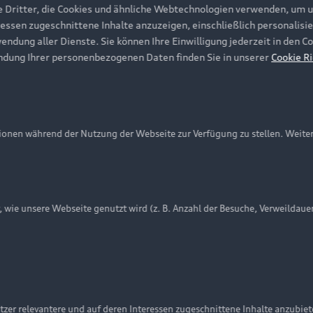
e Dritter, die Cookies und ähnliche Webtechnologien verwenden, um 
ressen zugeschnittene Inhalte anzuzeigen, einschließlich personalisie
wendung aller Dienste. Sie können Ihre Einwilligung jederzeit in den 
ndung Ihrer personenbezogenen Daten finden Sie in unserer
Cookie Ri
onen während der Nutzung der Webseite zur Verfügung zu stellen. Weite
ie unsere Webseite genutzt wird (z. B. Anzahl der Besuche, Verweildaue
nschutzinformation
Cookie-Einstellungen
Cookie-Richtlinie
Embleme am Fahrzeug bei allen Abbildungen auf dieser Webseit
zer relevantere und auf deren Interessen zugeschnittene Inhalte anzubie