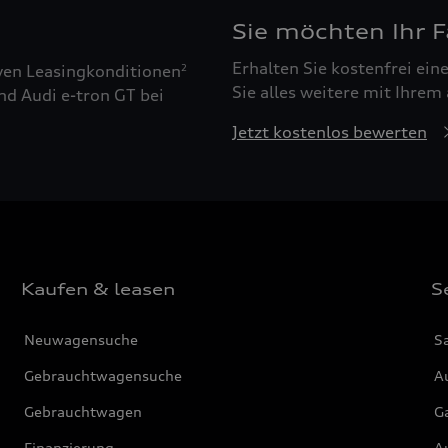
Sie möchten Ihr 
Erhalten Sie kostenfrei ei
ven Leasingkonditionen
2
Sie alles weitere mit Ihrem
nd Audi e-tron GT bei
Jetzt kostenlos bewerten
Kaufen & leasen
S
Neuwagensuche
S
Gebrauchtwagensuche
Au
Gebrauchtwagen
G
Finanzierung
Au