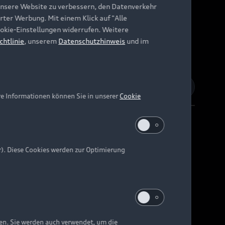
unsere Website zu verbessern, den Datenverkehr
rter Werbung. Mit einem Klick auf "Alle
Cookie-Einstellungen widerrufen. Weitere
chtlinie
, unserem
Datenschutzhinweis
und im
re Informationen können Sie in unserer
Cookie
r). Diese Cookies werden zur Optimierung
Barrierefreiheit
Digital Services Act
EU Data Act
e kann abweichen.
ten. Sie werden auch verwendet, um die