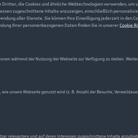
e Dritter, die Cookies und ähnliche Webtechnologien verwenden, um 
ressen zugeschnittene Inhalte anzuzeigen, einschließlich personalisie
wendung aller Dienste. Sie können Ihre Einwilligung jederzeit in den 
ndung Ihrer personenbezogenen Daten finden Sie in unserer
Cookie Ri
onen während der Nutzung der Webseite zur Verfügung zu stellen. Weite
ie unsere Webseite genutzt wird (z. B. Anzahl der Besuche, Verweildaue
nschutzinformation
Cookie-Einstellungen
Cookie-Richtlinie
Embleme am Fahrzeug bei allen Abbildungen auf dieser Webseit
zer relevantere und auf deren Interessen zugeschnittene Inhalte anzubie