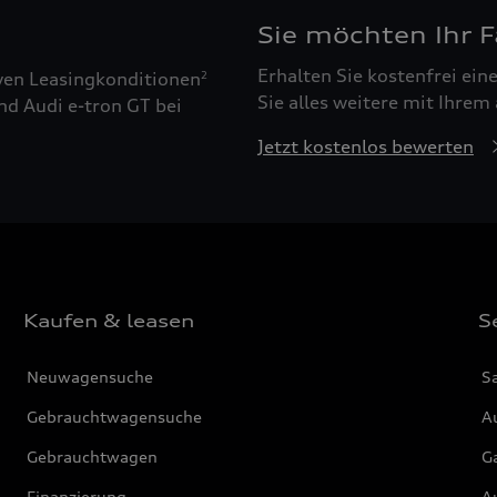
Sie möchten Ihr 
Erhalten Sie kostenfrei ei
ven Leasingkonditionen
2
Sie alles weitere mit Ihrem
nd Audi e-tron GT bei
Jetzt kostenlos bewerten
Kaufen & leasen
S
Neuwagensuche
S
Gebrauchtwagensuche
Au
Gebrauchtwagen
G
Finanzierung
Au