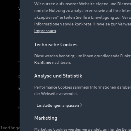
Wir nutzen auf unserer Website eigene und Dienst
Verträge kündigen
und die Nutzung zu analysieren sowie auf Ihre Inte
akzeptieren" erteilen Sie Ihre Einwilligung zur Ver
Vertrag widerrufen
Informationen sowie konkrete Hinweise zur Verwe
Impressum
.
Technische Cookies
Diese werden benötigt, um Ihnen grundlegende Funkti
Richtlinie
nachlesen.
Analyse und Statistik
© 2026 AUDI AG. Alle Rechte vorbehalten
Performance Cookies sammeln Informationen darüber, w
Impressum
Rechtliches
Hinweisgebersystem
Date
der Webseite verwendet.
Einstellungen anpassen
Hinweis: Die aktuelle Darstellung und Anordnung der 
Marketing
1
Verlängerung vorbehalten.
Marketing Cookies werden verwendet, um für die Benut