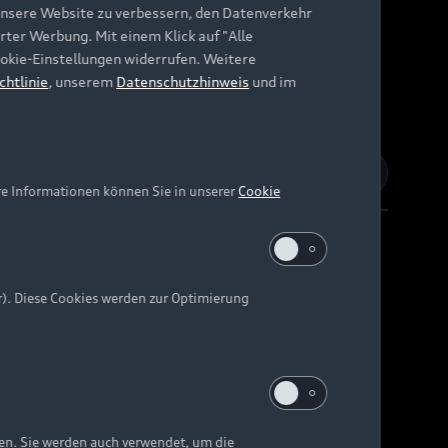
unsere Website zu verbessern, den Datenverkehr
rter Werbung. Mit einem Klick auf "Alle
Cookie-Einstellungen widerrufen. Weitere
chtlinie
, unserem
Datenschutzhinweis
und im
re Informationen können Sie in unserer
Cookie
r). Diese Cookies werden zur Optimierung
Barrierefreiheit
Digital Services Act
EU Data Act
e kann abweichen.
ten. Sie werden auch verwendet, um die