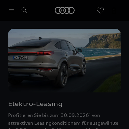
Startseite
Händler wählen
Elektro-Leasing
Profitieren Sie bis zum 30.09.2026
von
1
attraktiven Leasingkonditionen
für ausgewählte
2