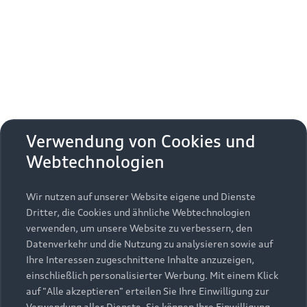
Erhalten Sie kostenfrei eine online
Fahrzeugbewertung und besprechen Sie alles
weitere mit Ihrem ausgewählten Audi Partner.
Jetzt kostenlos bewerten
Zurück nach oben
Verwendung von Cookies und
Webtechnologien
Modelle
Wir nutzen auf unserer Website eigene und Dienste
Kaufen & leasen
Alle Modelle
Dritter, die Cookies und ähnliche Webtechnologien
verwenden, um unsere Website zu verbessern, den
Modelle vergleichen
Service & Zubehör
Neuwagensuche
Datenverkehr und die Nutzung zu analysieren sowie auf
Elektromodelle
Ihre Interessen zugeschnittene Inhalte anzuzeigen,
Gebrauchtwagensuche
einschließlich personalisierter Werbung. Mit einem Klick
Support
Saisonale Angebote
Plug-in-Hybride
auf "Alle akzeptieren" erteilen Sie Ihre Einwilligung zur
Gebrauchtwagen
Verwendung aller Dienste. Sie können Ihre Einwilligung