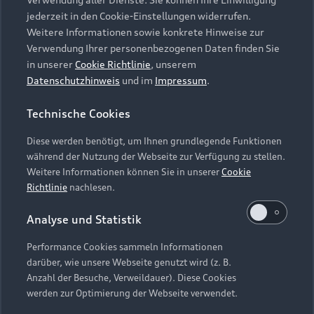
Audi Services
Über Audi
Kundenservice
jederzeit in den Cookie-Einstellungen widerrufen.
Finanzierung
Garantie
Weitere Informationen sowie konkrete Hinweise zur
Händlersuche
Aktionen & Angebote
Verwendung Ihrer personenbezogenen Daten finden Sie
Unternehmen
Audi digital services
in unserer
Cookie Richtlinie
, unserem
Audi Code
Geschäftskunden
Datenschutzhinweis
und im
Impressum
.
Karriere
myAudi
Häufige Fragen (FAQ)
Investor Relations
Technische Cookies
© 2026 AUDI AG. Alle Rechte vorbehalten
Audi Online Beratung
Presse & Media Center
Diese werden benötigt, um Ihnen grundlegende Funktionen
Impressum
Rechtliches
Hinweisgebersystem
Online-Terminvereinbarung
während der Nutzung der Webseite zur Verfügung zu stellen.
Datenschutz
Datenschutzinformation
Cookie-Einstellungen
Weitere Informationen können Sie in unserer
Cookie
Servicekontakt
Cookie-Richtlinie
Barrierefreiheit
Richtlinie
nachlesen.
Audi erleben
Digital Services Act
EU Data Act
Bordbuch & Bedienungsanleitungen
Analyse und Statistik
Newsletter
Verträge kündigen
Performance Cookies sammeln Informationen
Hinweis: Die aktuelle Darstellung und Anordnung der
darüber, wie unsere Webseite genutzt wird (z. B.
Vertrag widerrufen
Embleme am Fahrzeug bei allen Abbildungen auf dieser
Anzahl der Besuche, Verweildauer). Diese Cookies
Webseite kann abweichen.
werden zur Optimierung der Webseite verwendet.