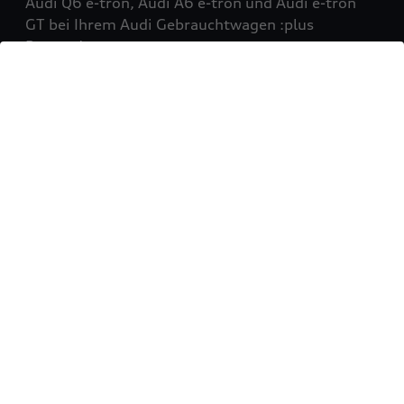
Audi Q6 e-tron, Audi A6 e-tron und Audi e-tron
GT bei Ihrem Audi Gebrauchtwagen :plus
Partner!
Mehr erfahren
Sie möchten Ihr Fahrzeug
verkaufen?