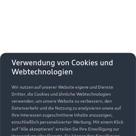
Erhalten Sie kostenfrei eine online
Fahrzeugbewertung und besprechen Sie alles
weitere mit Ihrem ausgewählten Audi Partner.
Jetzt kostenlos bewerten
Zurück nach oben
Verwendung von Cookies und
Webtechnologien
Modelle
Wir nutzen auf unserer Website eigene und Dienste
Kaufen & leasen
Alle Modelle
Dritter, die Cookies und ähnliche Webtechnologien
verwenden, um unsere Website zu verbessern, den
Modelle vergleichen
Service & Zubehör
Neuwagensuche
Datenverkehr und die Nutzung zu analysieren sowie auf
Elektromodelle
Ihre Interessen zugeschnittene Inhalte anzuzeigen,
Gebrauchtwagensuche
einschließlich personalisierter Werbung. Mit einem Klick
Support
Saisonale Angebote
Plug-in-Hybride
auf "Alle akzeptieren" erteilen Sie Ihre Einwilligung zur
Gebrauchtwagen
Verwendung aller Dienste. Sie können Ihre Einwilligung