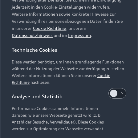
Audi Services
Über Audi
Kundenservice
jederzeit in den Cookie-Einstellungen widerrufen.
Finanzierung
Garantie
Weitere Informationen sowie konkrete Hinweise zur
Händlersuche
Aktionen & Angebote
Verwendung Ihrer personenbezogenen Daten finden Sie
Unternehmen
Audi digital services
in unserer
Cookie Richtlinie
, unserem
Audi Code
Geschäftskunden
Datenschutzhinweis
und im
Impressum
.
Karriere
myAudi
Häufige Fragen (FAQ)
Investor Relations
Technische Cookies
© 2026 AUDI AG. Alle Rechte vorbehalten
Audi Online Beratung
Presse & Media Center
Diese werden benötigt, um Ihnen grundlegende Funktionen
Impressum
Rechtliches
Hinweisgebersystem
Online-Terminvereinbarung
während der Nutzung der Webseite zur Verfügung zu stellen.
Datenschutz
Datenschutzinformation
Cookie-Einstellungen
Weitere Informationen können Sie in unserer
Cookie
Servicekontakt
Cookie-Richtlinie
Barrierefreiheit
Richtlinie
nachlesen.
Audi erleben
Digital Services Act
EU Data Act
Bordbuch & Bedienungsanleitungen
Analyse und Statistik
Newsletter
Verträge kündigen
Performance Cookies sammeln Informationen
Hinweis: Die aktuelle Darstellung und Anordnung der
darüber, wie unsere Webseite genutzt wird (z. B.
Vertrag widerrufen
Embleme am Fahrzeug bei allen Abbildungen auf dieser
Anzahl der Besuche, Verweildauer). Diese Cookies
Webseite kann abweichen.
werden zur Optimierung der Webseite verwendet.