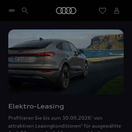
Startseite
Händler wählen
Elektro-Leasing
Profitieren Sie bis zum 30.09.2026
von
1
attraktiven Leasingkonditionen
für ausgewählte
2