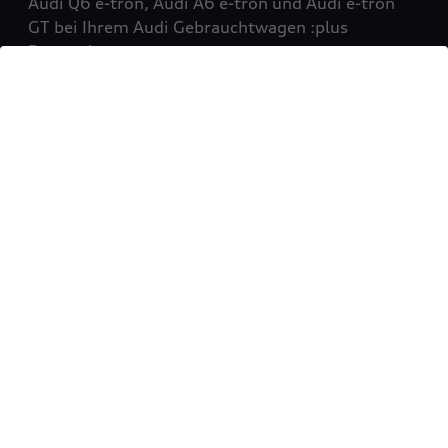
Audi Q6 e-tron, Audi A6 e-tron und Audi e-tron
GT bei Ihrem Audi Gebrauchtwagen :plus
Partner!
Mehr erfahren
Sie möchten Ihr Fahrzeug
verkaufen?