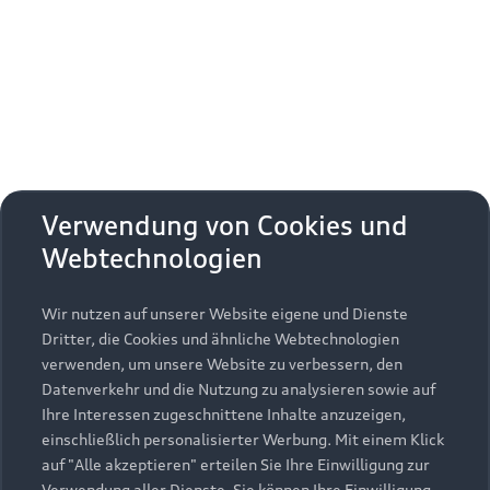
Erhalten Sie kostenfrei eine online
Fahrzeugbewertung und besprechen Sie alles
weitere mit Ihrem ausgewählten Audi Partner.
Jetzt kostenlos bewerten
Zurück nach oben
Verwendung von Cookies und
Webtechnologien
Modelle
Wir nutzen auf unserer Website eigene und Dienste
Kaufen & leasen
Alle Modelle
Dritter, die Cookies und ähnliche Webtechnologien
verwenden, um unsere Website zu verbessern, den
Modelle vergleichen
Service & Zubehör
Neuwagensuche
Datenverkehr und die Nutzung zu analysieren sowie auf
Elektromodelle
Ihre Interessen zugeschnittene Inhalte anzuzeigen,
Gebrauchtwagensuche
einschließlich personalisierter Werbung. Mit einem Klick
Support
Saisonale Angebote
Plug-in-Hybride
auf "Alle akzeptieren" erteilen Sie Ihre Einwilligung zur
Gebrauchtwagen
Verwendung aller Dienste. Sie können Ihre Einwilligung