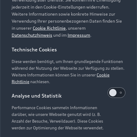
Audi Services
Über Audi
Kundenservice
jederzeit in den Cookie-Einstellungen widerrufen.
Finanzierung
Garantie
Weitere Informationen sowie konkrete Hinweise zur
Händlersuche
Aktionen & Angebote
Verwendung Ihrer personenbezogenen Daten finden Sie
Unternehmen
Audi digital services
in unserer
Cookie Richtlinie
, unserem
Audi Code
Geschäftskunden
Datenschutzhinweis
und im
Impressum
.
Karriere
myAudi
Häufige Fragen (FAQ)
Investor Relations
Technische Cookies
© 2026 AUDI AG. Alle Rechte vorbehalten
Audi Online Beratung
Presse & Media Center
Diese werden benötigt, um Ihnen grundlegende Funktionen
Impressum
Rechtliches
Hinweisgebersystem
Online-Terminvereinbarung
während der Nutzung der Webseite zur Verfügung zu stellen.
Datenschutz
Datenschutzinformation
Cookie-Einstellungen
Weitere Informationen können Sie in unserer
Cookie
Servicekontakt
Cookie-Richtlinie
Barrierefreiheit
Richtlinie
nachlesen.
Audi erleben
Digital Services Act
EU Data Act
Bordbuch & Bedienungsanleitungen
Analyse und Statistik
Newsletter
Verträge kündigen
Performance Cookies sammeln Informationen
Hinweis: Die aktuelle Darstellung und Anordnung der
darüber, wie unsere Webseite genutzt wird (z. B.
Vertrag widerrufen
Embleme am Fahrzeug bei allen Abbildungen auf dieser
Anzahl der Besuche, Verweildauer). Diese Cookies
Webseite kann abweichen.
werden zur Optimierung der Webseite verwendet.