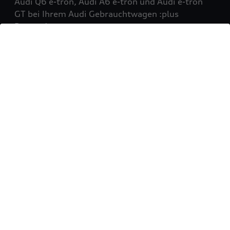
Audi Q6 e-tron, Audi A6 e-tron und Audi e-tron
GT bei Ihrem Audi Gebrauchtwagen :plus
Partner!
Mehr erfahren
Sie möchten Ihr Fahrzeug
verkaufen?