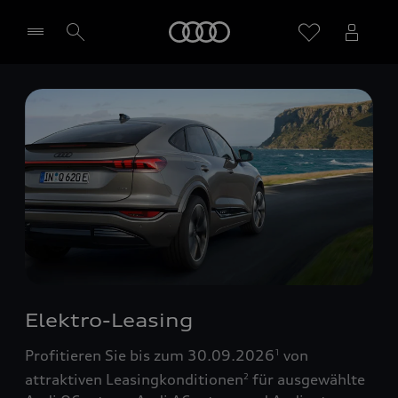
Startseite
Händler wählen
Elektro-Leasing
Profitieren Sie bis zum 30.09.2026
von
1
attraktiven Leasingkonditionen
für ausgewählte
2