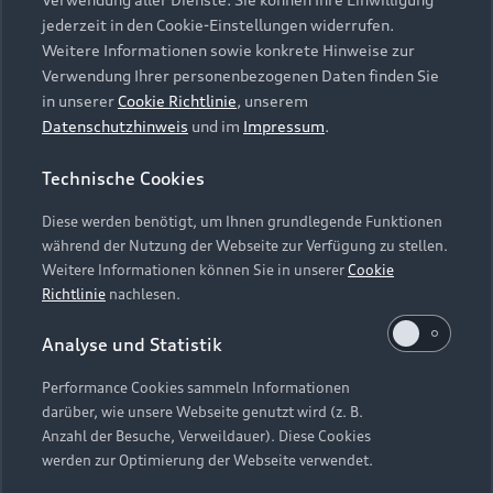
Audi Services
Über Audi
Kundenservice
jederzeit in den Cookie-Einstellungen widerrufen.
Finanzierung
Garantie
Weitere Informationen sowie konkrete Hinweise zur
Händlersuche
Aktionen & Angebote
Verwendung Ihrer personenbezogenen Daten finden Sie
Unternehmen
Audi digital services
in unserer
Cookie Richtlinie
, unserem
Audi Code
Geschäftskunden
Datenschutzhinweis
und im
Impressum
.
Karriere
myAudi
Häufige Fragen (FAQ)
Investor Relations
Technische Cookies
© 2026 AUDI AG. Alle Rechte vorbehalten
Audi Online Beratung
Presse & Media Center
Diese werden benötigt, um Ihnen grundlegende Funktionen
Impressum
Rechtliches
Hinweisgebersystem
Online-Terminvereinbarung
während der Nutzung der Webseite zur Verfügung zu stellen.
Datenschutz
Datenschutzinformation
Cookie-Einstellungen
Weitere Informationen können Sie in unserer
Cookie
Servicekontakt
Cookie-Richtlinie
Barrierefreiheit
Richtlinie
nachlesen.
Audi erleben
Digital Services Act
EU Data Act
Bordbuch & Bedienungsanleitungen
Analyse und Statistik
Newsletter
Verträge kündigen
Performance Cookies sammeln Informationen
Hinweis: Die aktuelle Darstellung und Anordnung der
darüber, wie unsere Webseite genutzt wird (z. B.
Vertrag widerrufen
Embleme am Fahrzeug bei allen Abbildungen auf dieser
Anzahl der Besuche, Verweildauer). Diese Cookies
Webseite kann abweichen.
werden zur Optimierung der Webseite verwendet.