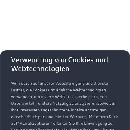
Erhalten Sie kostenfrei eine online
Fahrzeugbewertung und besprechen Sie alles
weitere mit Ihrem ausgewählten Audi Partner.
Jetzt kostenlos bewerten
Zurück nach oben
Verwendung von Cookies und
Webtechnologien
Modelle
Wir nutzen auf unserer Website eigene und Dienste
Kaufen & leasen
Alle Modelle
Dritter, die Cookies und ähnliche Webtechnologien
verwenden, um unsere Website zu verbessern, den
Modelle vergleichen
Service & Zubehör
Neuwagensuche
Datenverkehr und die Nutzung zu analysieren sowie auf
Elektromodelle
Ihre Interessen zugeschnittene Inhalte anzuzeigen,
Gebrauchtwagensuche
einschließlich personalisierter Werbung. Mit einem Klick
Support
Saisonale Angebote
Plug-in-Hybride
auf "Alle akzeptieren" erteilen Sie Ihre Einwilligung zur
Gebrauchtwagen
Verwendung aller Dienste. Sie können Ihre Einwilligung