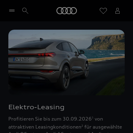
Startseite
Händler wählen
Elektro-Leasing
Profitieren Sie bis zum 30.09.2026
von
1
attraktiven Leasingkonditionen
für ausgewählte
2