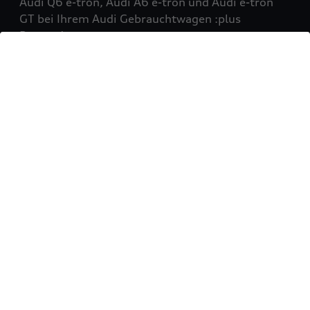
Audi Q6 e-tron, Audi A6 e-tron und Audi e-tron
GT bei Ihrem Audi Gebrauchtwagen :plus
Partner!
Mehr erfahren
Sie möchten Ihr Fahrzeug
verkaufen?