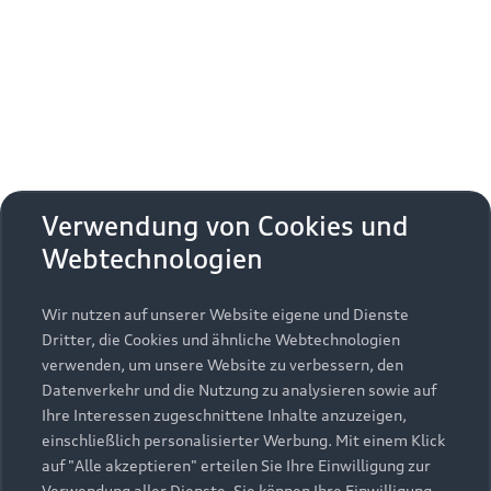
Erhalten Sie kostenfrei eine online
Fahrzeugbewertung und besprechen Sie alles
weitere mit Ihrem ausgewählten Audi Partner.
Jetzt kostenlos bewerten
Zurück nach oben
Verwendung von Cookies und
Webtechnologien
Modelle
Wir nutzen auf unserer Website eigene und Dienste
Kaufen & leasen
Alle Modelle
Dritter, die Cookies und ähnliche Webtechnologien
verwenden, um unsere Website zu verbessern, den
Modelle vergleichen
Service & Zubehör
Neuwagensuche
Datenverkehr und die Nutzung zu analysieren sowie auf
Elektromodelle
Ihre Interessen zugeschnittene Inhalte anzuzeigen,
Gebrauchtwagensuche
einschließlich personalisierter Werbung. Mit einem Klick
Support
Saisonale Angebote
Plug-in-Hybride
auf "Alle akzeptieren" erteilen Sie Ihre Einwilligung zur
Gebrauchtwagen
Verwendung aller Dienste. Sie können Ihre Einwilligung