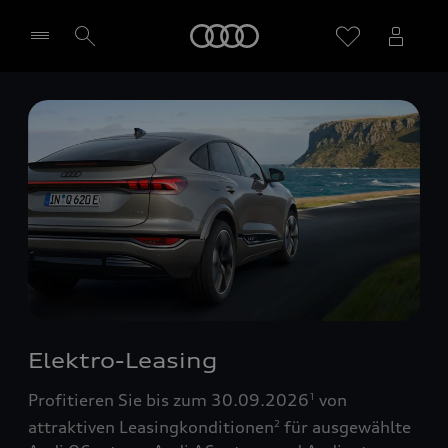
Startseite
Händler wählen
Elektro-Leasing
Profitieren Sie bis zum 30.09.2026
von
1
attraktiven Leasingkonditionen
für ausgewählte
2