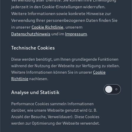
Audi Services
Über Audi
Kundenservice
jederzeit in den Cookie-Einstellungen widerrufen.
Finanzierung
Garantie
Weitere Informationen sowie konkrete Hinweise zur
Händlersuche
Aktionen & Angebote
Verwendung Ihrer personenbezogenen Daten finden Sie
Unternehmen
Audi digital services
in unserer
Cookie Richtlinie
, unserem
Audi Code
Geschäftskunden
Datenschutzhinweis
und im
Impressum
.
Karriere
myAudi
Häufige Fragen (FAQ)
Investor Relations
Technische Cookies
© 2026 AUDI AG. Alle Rechte vorbehalten
Audi Online Beratung
Presse & Media Center
Diese werden benötigt, um Ihnen grundlegende Funktionen
Impressum
Rechtliches
Hinweisgebersystem
Online-Terminvereinbarung
während der Nutzung der Webseite zur Verfügung zu stellen.
Datenschutz
Datenschutzinformation
Cookie-Einstellungen
Weitere Informationen können Sie in unserer
Cookie
Servicekontakt
Cookie-Richtlinie
Barrierefreiheit
Richtlinie
nachlesen.
Audi erleben
Digital Services Act
EU Data Act
Bordbuch & Bedienungsanleitungen
Analyse und Statistik
Newsletter
Verträge kündigen
Performance Cookies sammeln Informationen
Hinweis: Die aktuelle Darstellung und Anordnung der
darüber, wie unsere Webseite genutzt wird (z. B.
Vertrag widerrufen
Embleme am Fahrzeug bei allen Abbildungen auf dieser
Anzahl der Besuche, Verweildauer). Diese Cookies
Webseite kann abweichen.
werden zur Optimierung der Webseite verwendet.