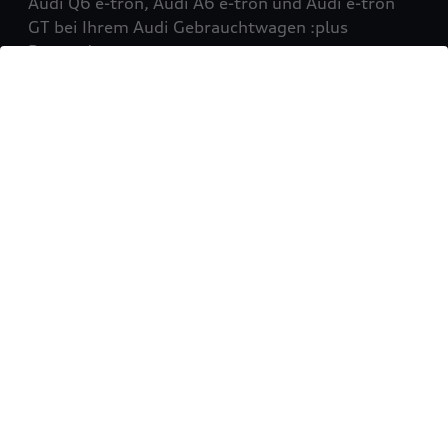
Audi Q6 e-tron, Audi A6 e-tron und Audi e-tron
GT bei Ihrem Audi Gebrauchtwagen :plus
Partner!
Mehr erfahren
Sie möchten Ihr Fahrzeug
verkaufen?