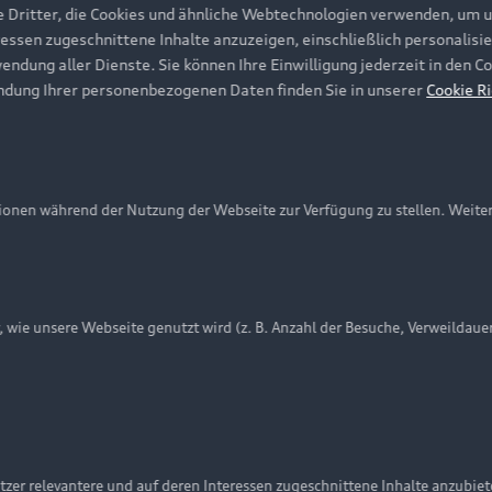
e Dritter, die Cookies und ähnliche Webtechnologien verwenden, um 
ressen zugeschnittene Inhalte anzuzeigen, einschließlich personalisie
wendung aller Dienste. Sie können Ihre Einwilligung jederzeit in den 
ndung Ihrer personenbezogenen Daten finden Sie in unserer
Cookie Ri
onen während der Nutzung der Webseite zur Verfügung zu stellen. Weite
ie unsere Webseite genutzt wird (z. B. Anzahl der Besuche, Verweildaue
nschutzinformation
Cookie-Einstellungen
Cookie-Richtlinie
Embleme am Fahrzeug bei allen Abbildungen auf dieser Webseit
zer relevantere und auf deren Interessen zugeschnittene Inhalte anzubie