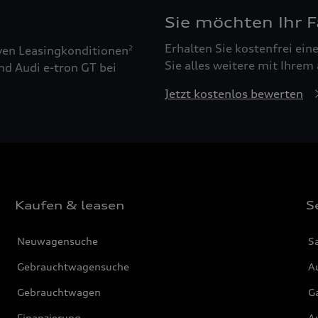
Sie möchten Ihr 
Erhalten Sie kostenfrei ei
ven Leasingkonditionen
2
Sie alles weitere mit Ihrem
nd Audi e-tron GT bei
Jetzt kostenlos bewerten
Kaufen & leasen
S
Neuwagensuche
S
Gebrauchtwagensuche
Au
Gebrauchtwagen
G
Finanzierung
Au