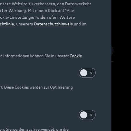
unsere Website zu verbessern, den Datenverkehr
rter Werbung. Mit einem Klick auf "Alle
Cookie-Einstellungen widerrufen. Weitere
chtlinie
, unserem
Datenschutzhinweis
und im
re Informationen können Sie in unserer
Cookie
r). Diese Cookies werden zur Optimierung
Barrierefreiheit
Digital Services Act
EU Data Act
e kann abweichen.
ten. Sie werden auch verwendet, um die