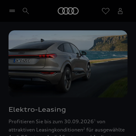
Startseite
Händler wählen
Elektro-Leasing
Profitieren Sie bis zum 30.09.2026
von
1
attraktiven Leasingkonditionen
für ausgewählte
2