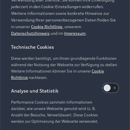
Audi Services
Über Audi
Kundenservice
jederzeit in den Cookie-Einstellungen widerrufen.
Finanzierung
Garantie
Weitere Informationen sowie konkrete Hinweise zur
Händlersuche
Aktionen & Angebote
Verwendung Ihrer personenbezogenen Daten finden Sie
Unternehmen
Audi digital services
in unserer
Cookie Richtlinie
, unserem
Audi Code
Geschäftskunden
Datenschutzhinweis
und im
Impressum
.
Karriere
myAudi
Häufige Fragen (FAQ)
Investor Relations
Technische Cookies
© 2026 AUDI AG. Alle Rechte vorbehalten
Audi Online Beratung
Presse & Media Center
Diese werden benötigt, um Ihnen grundlegende Funktionen
Impressum
Rechtliches
Hinweisgebersystem
Online-Terminvereinbarung
während der Nutzung der Webseite zur Verfügung zu stellen.
Datenschutz
Datenschutzinformation
Cookie-Einstellungen
Weitere Informationen können Sie in unserer
Cookie
Servicekontakt
Cookie-Richtlinie
Barrierefreiheit
Richtlinie
nachlesen.
Audi erleben
Digital Services Act
EU Data Act
Bordbuch & Bedienungsanleitungen
Analyse und Statistik
Newsletter
Verträge kündigen
Performance Cookies sammeln Informationen
Hinweis: Die aktuelle Darstellung und Anordnung der
darüber, wie unsere Webseite genutzt wird (z. B.
Vertrag widerrufen
Embleme am Fahrzeug bei allen Abbildungen auf dieser
Anzahl der Besuche, Verweildauer). Diese Cookies
Webseite kann abweichen.
werden zur Optimierung der Webseite verwendet.