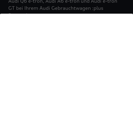
Audi Q6 e-tron, Audi A6 e-tron und Audi e-tron
GT bei Ihrem Audi Gebrauchtwagen :plus
Partner!
Mehr erfahren
Sie möchten Ihr Fahrzeug
verkaufen?