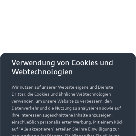
Erhalten Sie kostenfrei eine online
Fahrzeugbewertung und besprechen Sie alles
weitere mit Ihrem ausgewählten Audi Partner.
Jetzt kostenlos bewerten
Zurück nach oben
Verwendung von Cookies und
Webtechnologien
Modelle
Wir nutzen auf unserer Website eigene und Dienste
Kaufen & leasen
Alle Modelle
Dritter, die Cookies und ähnliche Webtechnologien
verwenden, um unsere Website zu verbessern, den
Modelle vergleichen
Service & Zubehör
Neuwagensuche
Datenverkehr und die Nutzung zu analysieren sowie auf
Elektromodelle
Ihre Interessen zugeschnittene Inhalte anzuzeigen,
Gebrauchtwagensuche
einschließlich personalisierter Werbung. Mit einem Klick
Support
Saisonale Angebote
Plug-in-Hybride
auf "Alle akzeptieren" erteilen Sie Ihre Einwilligung zur
Gebrauchtwagen
Verwendung aller Dienste. Sie können Ihre Einwilligung