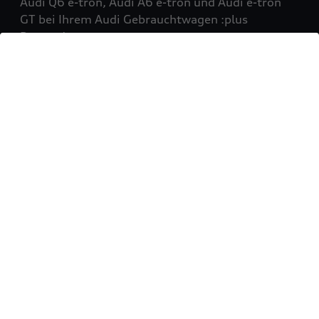
Audi Q6 e-tron, Audi A6 e-tron und Audi e-tron
GT bei Ihrem Audi Gebrauchtwagen :plus
Partner!
Mehr erfahren
Sie möchten Ihr Fahrzeug
verkaufen?