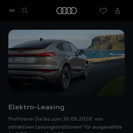
Startseite
Händler wählen
Elektro-Leasing
Profitieren Sie bis zum 30.09.2026
von
1
attraktiven Leasingkonditionen
für ausgewählte
2