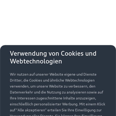
Erhalten Sie kostenfrei eine online
Fahrzeugbewertung und besprechen Sie alles
weitere mit Ihrem ausgewählten Audi Partner.
Jetzt kostenlos bewerten
Zurück nach oben
Verwendung von Cookies und
Webtechnologien
Modelle
Wir nutzen auf unserer Website eigene und Dienste
Kaufen & leasen
Alle Modelle
Dritter, die Cookies und ähnliche Webtechnologien
verwenden, um unsere Website zu verbessern, den
Modelle vergleichen
Service & Zubehör
Neuwagensuche
Datenverkehr und die Nutzung zu analysieren sowie auf
Elektromodelle
Ihre Interessen zugeschnittene Inhalte anzuzeigen,
Gebrauchtwagensuche
einschließlich personalisierter Werbung. Mit einem Klick
Support
Saisonale Angebote
Plug-in-Hybride
auf "Alle akzeptieren" erteilen Sie Ihre Einwilligung zur
Gebrauchtwagen
Verwendung aller Dienste. Sie können Ihre Einwilligung