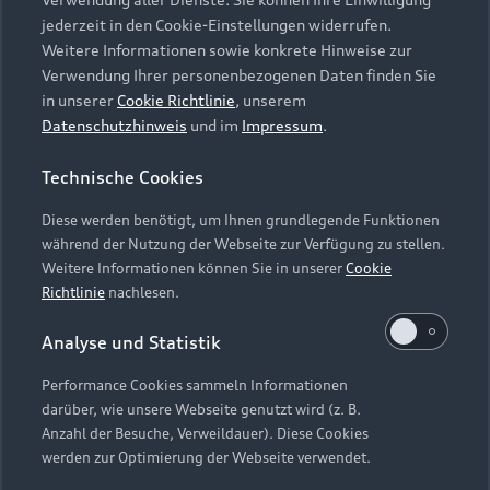
Audi Services
Über Audi
Kundenservice
jederzeit in den Cookie-Einstellungen widerrufen.
Finanzierung
Garantie
Weitere Informationen sowie konkrete Hinweise zur
Händlersuche
Aktionen & Angebote
Verwendung Ihrer personenbezogenen Daten finden Sie
Unternehmen
Audi digital services
in unserer
Cookie Richtlinie
, unserem
Audi Code
Geschäftskunden
Datenschutzhinweis
und im
Impressum
.
Karriere
myAudi
Häufige Fragen (FAQ)
Investor Relations
Technische Cookies
© 2026 AUDI AG. Alle Rechte vorbehalten
Audi Online Beratung
Presse & Media Center
Diese werden benötigt, um Ihnen grundlegende Funktionen
Impressum
Rechtliches
Hinweisgebersystem
Online-Terminvereinbarung
während der Nutzung der Webseite zur Verfügung zu stellen.
Datenschutz
Datenschutzinformation
Cookie-Einstellungen
Weitere Informationen können Sie in unserer
Cookie
Servicekontakt
Cookie-Richtlinie
Barrierefreiheit
Richtlinie
nachlesen.
Audi erleben
Digital Services Act
EU Data Act
Bordbuch & Bedienungsanleitungen
Analyse und Statistik
Newsletter
Verträge kündigen
Performance Cookies sammeln Informationen
Hinweis: Die aktuelle Darstellung und Anordnung der
darüber, wie unsere Webseite genutzt wird (z. B.
Vertrag widerrufen
Embleme am Fahrzeug bei allen Abbildungen auf dieser
Anzahl der Besuche, Verweildauer). Diese Cookies
Webseite kann abweichen.
werden zur Optimierung der Webseite verwendet.