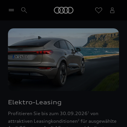
Startseite
Händler wählen
Elektro-Leasing
Profitieren Sie bis zum 30.09.2026
von
1
attraktiven Leasingkonditionen
für ausgewählte
2