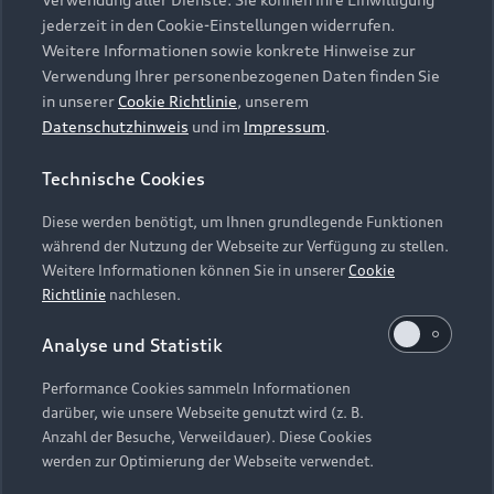
Audi Services
Über Audi
Kundenservice
jederzeit in den Cookie-Einstellungen widerrufen.
Finanzierung
Garantie
Weitere Informationen sowie konkrete Hinweise zur
Händlersuche
Aktionen & Angebote
Verwendung Ihrer personenbezogenen Daten finden Sie
Unternehmen
Audi digital services
in unserer
Cookie Richtlinie
, unserem
Audi Code
Geschäftskunden
Datenschutzhinweis
und im
Impressum
.
Karriere
myAudi
Häufige Fragen (FAQ)
Investor Relations
Technische Cookies
© 2026 AUDI AG. Alle Rechte vorbehalten
Audi Online Beratung
Presse & Media Center
Diese werden benötigt, um Ihnen grundlegende Funktionen
Impressum
Rechtliches
Hinweisgebersystem
Online-Terminvereinbarung
während der Nutzung der Webseite zur Verfügung zu stellen.
Datenschutz
Datenschutzinformation
Cookie-Einstellungen
Weitere Informationen können Sie in unserer
Cookie
Servicekontakt
Cookie-Richtlinie
Barrierefreiheit
Richtlinie
nachlesen.
Audi erleben
Digital Services Act
EU Data Act
Bordbuch & Bedienungsanleitungen
Analyse und Statistik
Newsletter
Verträge kündigen
Performance Cookies sammeln Informationen
Hinweis: Die aktuelle Darstellung und Anordnung der
darüber, wie unsere Webseite genutzt wird (z. B.
Vertrag widerrufen
Embleme am Fahrzeug bei allen Abbildungen auf dieser
Anzahl der Besuche, Verweildauer). Diese Cookies
Webseite kann abweichen.
werden zur Optimierung der Webseite verwendet.