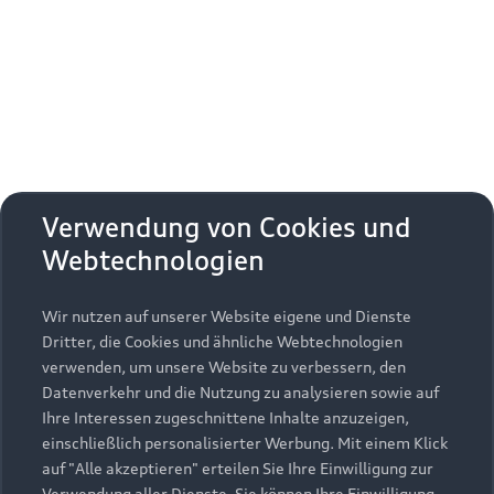
Erhalten Sie kostenfrei eine online
Fahrzeugbewertung und besprechen Sie alles
weitere mit Ihrem ausgewählten Audi Partner.
Jetzt kostenlos bewerten
Zurück nach oben
Verwendung von Cookies und
Webtechnologien
Modelle
Wir nutzen auf unserer Website eigene und Dienste
Kaufen & leasen
Alle Modelle
Dritter, die Cookies und ähnliche Webtechnologien
verwenden, um unsere Website zu verbessern, den
Modelle vergleichen
Service & Zubehör
Neuwagensuche
Datenverkehr und die Nutzung zu analysieren sowie auf
Elektromodelle
Ihre Interessen zugeschnittene Inhalte anzuzeigen,
Gebrauchtwagensuche
einschließlich personalisierter Werbung. Mit einem Klick
Support
Saisonale Angebote
Plug-in-Hybride
auf "Alle akzeptieren" erteilen Sie Ihre Einwilligung zur
Gebrauchtwagen
Verwendung aller Dienste. Sie können Ihre Einwilligung