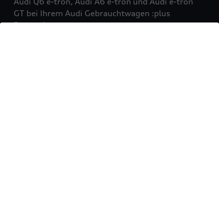
Audi Q6 e-tron, Audi A6 e-tron und Audi e-tron
GT bei Ihrem Audi Gebrauchtwagen :plus
Partner!
Mehr erfahren
Sie möchten Ihr Fahrzeug
verkaufen?