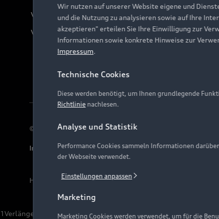
Wir nutzen auf unserer Website eigene und Dienst
Verträge kündigen
und die Nutzung zu analysieren sowie auf Ihre Inte
akzeptieren" erteilen Sie Ihre Einwilligung zur Ver
Vertrag widerrufen
Informationen sowie konkrete Hinweise zur Verwe
Impressum
.
Technische Cookies
Diese werden benötigt, um Ihnen grundlegende Funkti
Richtlinie
nachlesen.
Analyse und Statistik
© 2026 AUDI AG. Alle Rechte vorbehalten
Performance Cookies sammeln Informationen darüber, w
Impressum
Rechtliches
Hinweisgebersystem
Date
der Webseite verwendet.
Einstellungen anpassen
Hinweis: Die aktuelle Darstellung und Anordnung der 
Marketing
1
Verlängerung vorbehalten.
Marketing Cookies werden verwendet, um für die Benut