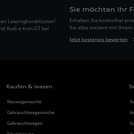
Sie möchten Ihr 
Erhalten Sie kostenfrei ei
ven Leasingkonditionen
2
Sie alles weitere mit Ihrem
nd Audi e-tron GT bei
Jetzt kostenlos bewerten
Kaufen & leasen
S
Neuwagensuche
S
Gebrauchtwagensuche
Au
Gebrauchtwagen
G
Finanzierung
Au