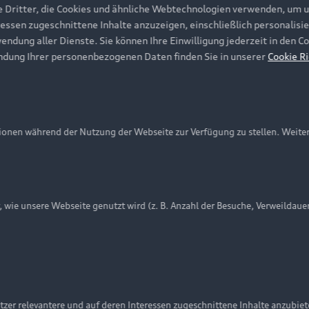
e Dritter, die Cookies und ähnliche Webtechnologien verwenden, um 
ressen zugeschnittene Inhalte anzuzeigen, einschließlich personalisie
wendung aller Dienste. Sie können Ihre Einwilligung jederzeit in den 
ndung Ihrer personenbezogenen Daten finden Sie in unserer
Cookie Ri
onen während der Nutzung der Webseite zur Verfügung zu stellen. Weite
ie unsere Webseite genutzt wird (z. B. Anzahl der Besuche, Verweildaue
nschutzinformation
Cookie-Einstellungen
Cookie-Richtlinie
Embleme am Fahrzeug bei allen Abbildungen auf dieser Webseit
zer relevantere und auf deren Interessen zugeschnittene Inhalte anzubie