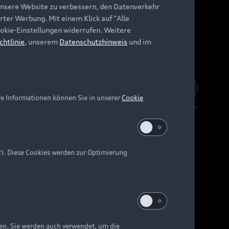
unsere Website zu verbessern, den Datenverkehr
rter Werbung. Mit einem Klick auf "Alle
Cookie-Einstellungen widerrufen. Weitere
chtlinie
, unserem
Datenschutzhinweis
und im
re Informationen können Sie in unserer
Cookie
r). Diese Cookies werden zur Optimierung
Barrierefreiheit
Digital Services Act
EU Data Act
e kann abweichen.
ten. Sie werden auch verwendet, um die