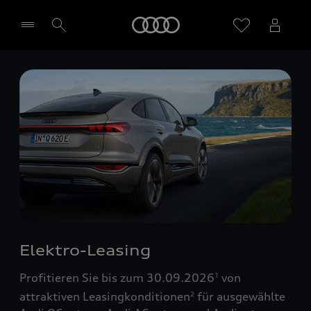
Startseite
Händler wählen
Elektro-Leasing
Profitieren Sie bis zum 30.09.2026
von
1
attraktiven Leasingkonditionen
für ausgewählte
2