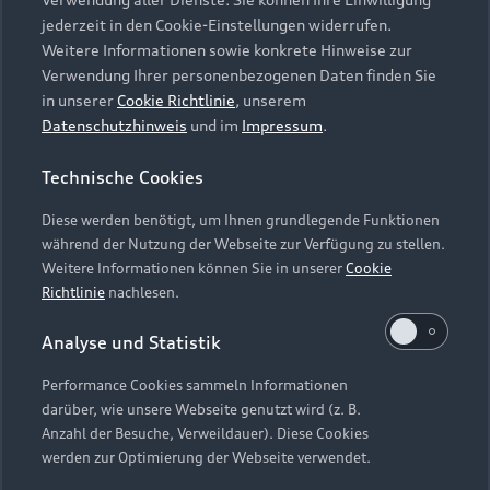
Audi Services
Über Audi
Kundenservice
jederzeit in den Cookie-Einstellungen widerrufen.
Finanzierung
Garantie
Weitere Informationen sowie konkrete Hinweise zur
Händlersuche
Aktionen & Angebote
Verwendung Ihrer personenbezogenen Daten finden Sie
Unternehmen
Audi digital services
in unserer
Cookie Richtlinie
, unserem
Audi Code
Geschäftskunden
Datenschutzhinweis
und im
Impressum
.
Karriere
myAudi
Häufige Fragen (FAQ)
Investor Relations
Technische Cookies
© 2026 AUDI AG. Alle Rechte vorbehalten
Audi Online Beratung
Presse & Media Center
Diese werden benötigt, um Ihnen grundlegende Funktionen
Impressum
Rechtliches
Hinweisgebersystem
Online-Terminvereinbarung
während der Nutzung der Webseite zur Verfügung zu stellen.
Datenschutz
Datenschutzinformation
Cookie-Einstellungen
Weitere Informationen können Sie in unserer
Cookie
Servicekontakt
Cookie-Richtlinie
Barrierefreiheit
Richtlinie
nachlesen.
Audi erleben
Digital Services Act
EU Data Act
Bordbuch & Bedienungsanleitungen
Analyse und Statistik
Newsletter
Verträge kündigen
Performance Cookies sammeln Informationen
Hinweis: Die aktuelle Darstellung und Anordnung der
darüber, wie unsere Webseite genutzt wird (z. B.
Vertrag widerrufen
Embleme am Fahrzeug bei allen Abbildungen auf dieser
Anzahl der Besuche, Verweildauer). Diese Cookies
Webseite kann abweichen.
werden zur Optimierung der Webseite verwendet.