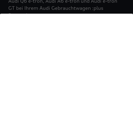
Audi Q6 e-tron, Audi A6 e-tron und Audi e-tron
GT bei Ihrem Audi Gebrauchtwagen :plus
Partner!
Mehr erfahren
Sie möchten Ihr Fahrzeug
verkaufen?