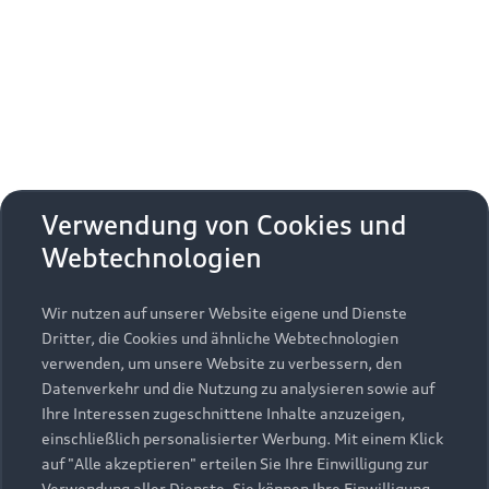
Erhalten Sie kostenfrei eine online
Fahrzeugbewertung und besprechen Sie alles
weitere mit Ihrem ausgewählten Audi Partner.
Jetzt kostenlos bewerten
Zurück nach oben
Verwendung von Cookies und
Webtechnologien
Modelle
Wir nutzen auf unserer Website eigene und Dienste
Kaufen & leasen
Alle Modelle
Dritter, die Cookies und ähnliche Webtechnologien
verwenden, um unsere Website zu verbessern, den
Modelle vergleichen
Service & Zubehör
Neuwagensuche
Datenverkehr und die Nutzung zu analysieren sowie auf
Elektromodelle
Ihre Interessen zugeschnittene Inhalte anzuzeigen,
Gebrauchtwagensuche
einschließlich personalisierter Werbung. Mit einem Klick
Support
Saisonale Angebote
Plug-in-Hybride
auf "Alle akzeptieren" erteilen Sie Ihre Einwilligung zur
Gebrauchtwagen
Verwendung aller Dienste. Sie können Ihre Einwilligung