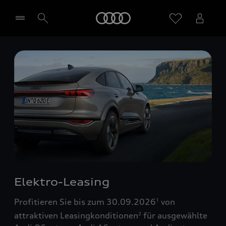
Startseite
Händler wählen
Elektro-Leasing
Profitieren Sie bis zum 30.09.2026
von
1
attraktiven Leasingkonditionen
für ausgewählte
2