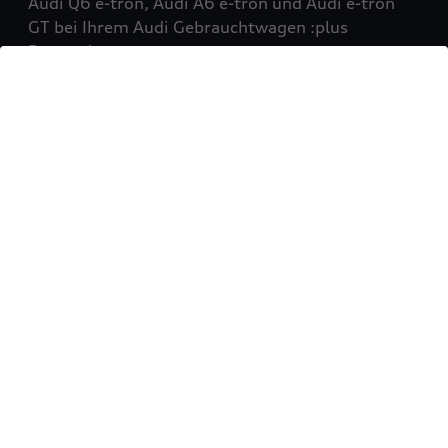
Audi Q6 e-tron, Audi A6 e-tron und Audi e-tron
GT bei Ihrem Audi Gebrauchtwagen :plus
Partner!
Mehr erfahren
Sie möchten Ihr Fahrzeug
verkaufen?