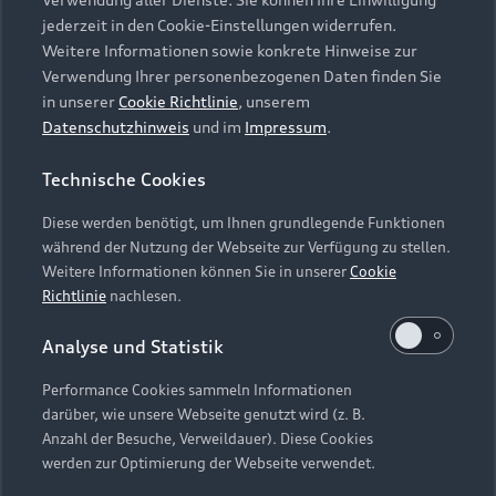
Audi Services
Über Audi
Kundenservice
jederzeit in den Cookie-Einstellungen widerrufen.
Finanzierung
Garantie
Weitere Informationen sowie konkrete Hinweise zur
Händlersuche
Aktionen & Angebote
Verwendung Ihrer personenbezogenen Daten finden Sie
Unternehmen
Audi digital services
in unserer
Cookie Richtlinie
, unserem
Audi Code
Geschäftskunden
Datenschutzhinweis
und im
Impressum
.
Karriere
myAudi
Häufige Fragen (FAQ)
Investor Relations
Technische Cookies
© 2026 AUDI AG. Alle Rechte vorbehalten
Audi Online Beratung
Presse & Media Center
Diese werden benötigt, um Ihnen grundlegende Funktionen
Impressum
Rechtliches
Hinweisgebersystem
Online-Terminvereinbarung
während der Nutzung der Webseite zur Verfügung zu stellen.
Datenschutz
Datenschutzinformation
Cookie-Einstellungen
Weitere Informationen können Sie in unserer
Cookie
Servicekontakt
Cookie-Richtlinie
Barrierefreiheit
Richtlinie
nachlesen.
Audi erleben
Digital Services Act
EU Data Act
Bordbuch & Bedienungsanleitungen
Analyse und Statistik
Newsletter
Verträge kündigen
Performance Cookies sammeln Informationen
Hinweis: Die aktuelle Darstellung und Anordnung der
darüber, wie unsere Webseite genutzt wird (z. B.
Vertrag widerrufen
Embleme am Fahrzeug bei allen Abbildungen auf dieser
Anzahl der Besuche, Verweildauer). Diese Cookies
Webseite kann abweichen.
werden zur Optimierung der Webseite verwendet.