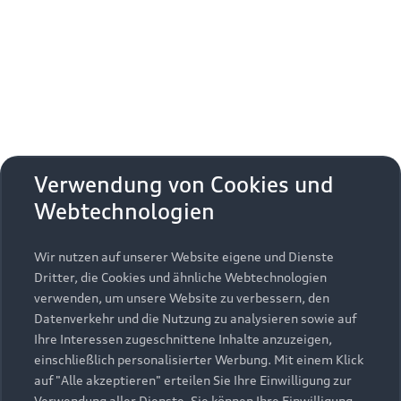
Erhalten Sie kostenfrei eine online
Fahrzeugbewertung und besprechen Sie alles
weitere mit Ihrem ausgewählten Audi Partner.
Jetzt kostenlos bewerten
Zurück nach oben
Verwendung von Cookies und
Webtechnologien
Modelle
Wir nutzen auf unserer Website eigene und Dienste
Kaufen & leasen
Alle Modelle
Dritter, die Cookies und ähnliche Webtechnologien
verwenden, um unsere Website zu verbessern, den
Modelle vergleichen
Service & Zubehör
Neuwagensuche
Datenverkehr und die Nutzung zu analysieren sowie auf
Elektromodelle
Ihre Interessen zugeschnittene Inhalte anzuzeigen,
Gebrauchtwagensuche
einschließlich personalisierter Werbung. Mit einem Klick
Support
Saisonale Angebote
Plug-in-Hybride
auf "Alle akzeptieren" erteilen Sie Ihre Einwilligung zur
Gebrauchtwagen
Verwendung aller Dienste. Sie können Ihre Einwilligung