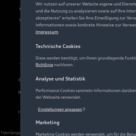
Wir nutzen auf unserer Website eigene und Dienst
Verträge kündigen
und die Nutzung zu analysieren sowie auf Ihre Inte
akzeptieren" erteilen Sie Ihre Einwilligung zur Ver
Vertrag widerrufen
Informationen sowie konkrete Hinweise zur Verwe
Impressum
.
Technische Cookies
Diese werden benötigt, um Ihnen grundlegende Funkti
Richtlinie
nachlesen.
Analyse und Statistik
© 2026 AUDI AG. Alle Rechte vorbehalten
Performance Cookies sammeln Informationen darüber, w
Impressum
Rechtliches
Hinweisgebersystem
Date
der Webseite verwendet.
Einstellungen anpassen
Hinweis: Die aktuelle Darstellung und Anordnung der 
Marketing
1
Verlängerung vorbehalten.
Marketing Cookies werden verwendet, um für die Benut