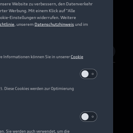
unsere Website zu verbessern, den Datenverkehr
rter Werbung. Mit einem Klick auf "Alle
Cookie-Einstellungen widerrufen. Weitere
chtlinie
, unserem
Datenschutzhinweis
und im
re Informationen können Sie in unserer
Cookie
r). Diese Cookies werden zur Optimierung
Barrierefreiheit
Digital Services Act
EU Data Act
e kann abweichen.
ten. Sie werden auch verwendet, um die