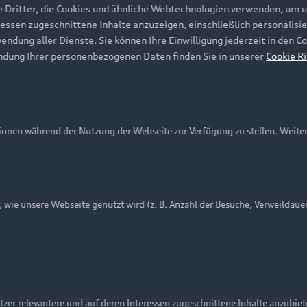
e Dritter, die Cookies und ähnliche Webtechnologien verwenden, um 
ressen zugeschnittene Inhalte anzuzeigen, einschließlich personalisie
wendung aller Dienste. Sie können Ihre Einwilligung jederzeit in den 
ndung Ihrer personenbezogenen Daten finden Sie in unserer
Cookie Ri
onen während der Nutzung der Webseite zur Verfügung zu stellen. Weite
ie unsere Webseite genutzt wird (z. B. Anzahl der Besuche, Verweildaue
nschutzinformation
Cookie-Einstellungen
Cookie-Richtlinie
Embleme am Fahrzeug bei allen Abbildungen auf dieser Webseit
zer relevantere und auf deren Interessen zugeschnittene Inhalte anzubie