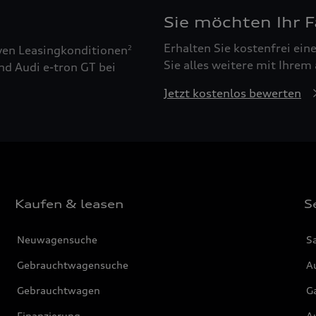
Sie möchten Ihr 
Erhalten Sie kostenfrei ei
ven Leasingkonditionen
2
Sie alles weitere mit Ihrem
nd Audi e-tron GT bei
Jetzt kostenlos bewerten
Kaufen & leasen
S
Neuwagensuche
S
Gebrauchtwagensuche
Au
Gebrauchtwagen
G
Finanzierung
Au