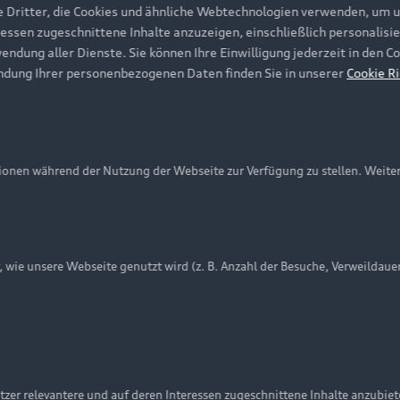
e Dritter, die Cookies und ähnliche Webtechnologien verwenden, um 
ressen zugeschnittene Inhalte anzuzeigen, einschließlich personalisie
wendung aller Dienste. Sie können Ihre Einwilligung jederzeit in den 
ndung Ihrer personenbezogenen Daten finden Sie in unserer
Cookie Ri
onen während der Nutzung der Webseite zur Verfügung zu stellen. Weite
ie unsere Webseite genutzt wird (z. B. Anzahl der Besuche, Verweildaue
nschutzinformation
Cookie-Einstellungen
Cookie-Richtlinie
Embleme am Fahrzeug bei allen Abbildungen auf dieser Webseit
zer relevantere und auf deren Interessen zugeschnittene Inhalte anzubie