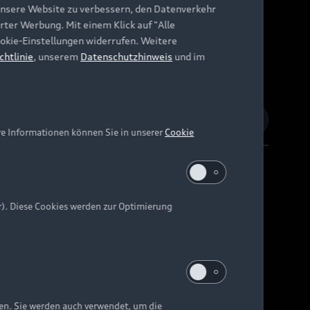
unsere Website zu verbessern, den Datenverkehr
rter Werbung. Mit einem Klick auf "Alle
Cookie-Einstellungen widerrufen. Weitere
chtlinie
, unserem
Datenschutzhinweis
und im
re Informationen können Sie in unserer
Cookie
r). Diese Cookies werden zur Optimierung
Barrierefreiheit
Digital Services Act
EU Data Act
e kann abweichen.
ten. Sie werden auch verwendet, um die