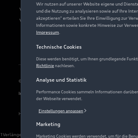
Wir nutzen auf unserer Website eigene und Dienst
Verträge kündigen
und die Nutzung zu analysieren sowie auf Ihre Inte
akzeptieren" erteilen Sie Ihre Einwilligung zur Ver
Vertrag widerrufen
Informationen sowie konkrete Hinweise zur Verwe
Impressum
.
Technische Cookies
Diese werden benötigt, um Ihnen grundlegende Funkti
Richtlinie
nachlesen.
Analyse und Statistik
© 2026 AUDI AG. Alle Rechte vorbehalten
Performance Cookies sammeln Informationen darüber, w
Impressum
Rechtliches
Hinweisgebersystem
Date
der Webseite verwendet.
Einstellungen anpassen
Hinweis: Die aktuelle Darstellung und Anordnung der 
Marketing
1
Verlängerung vorbehalten.
Marketing Cookies werden verwendet, um für die Benut