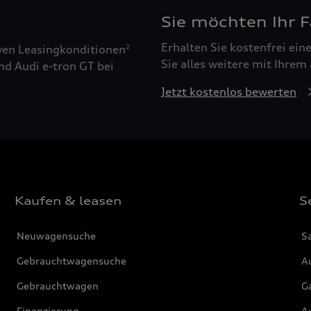
Sie möchten Ihr 
Erhalten Sie kostenfrei ei
ven Leasingkonditionen
2
Sie alles weitere mit Ihrem
nd Audi e-tron GT bei
Jetzt kostenlos bewerten
Kaufen & leasen
S
Neuwagensuche
S
Gebrauchtwagensuche
Au
Gebrauchtwagen
G
Finanzierung
Au